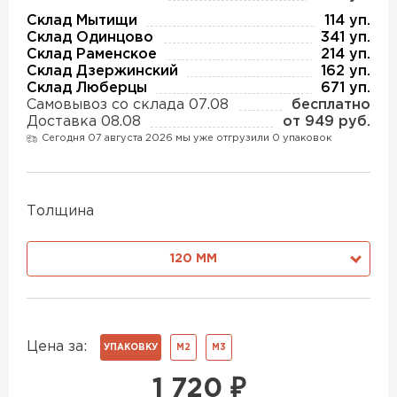
Утеплитель Изотек
Склад Мытищи
114 уп.
Склад Одинцово
341 уп.
ПЕРЕЙТИ
Утеплитель Юматекс
Склад Раменское
214 уп.
Склад Дзержинский
162 уп.
Склад Люберцы
671 уп.
Самовывоз со склада 07.08
бесплатно
Утеплитель Ruspanel
Утеплитель Теплекс
Доставка 08.08
от 949 руб.
Сегодня 07 августа 2026 мы уже отгрузили 0 упаковок
ПЕРЕЙТИ
Утеплитель Эковер
Толщина
Утеплитель Hotrock
Утеплитель Дирок
120 ММ
ПЕРЕЙТИ
Утеплитель Белтеп
Утеплитель Xotpipe
Цена за:
УПАКОВКУ
М2
М3
ПЕРЕЙТИ
Утеплитель Тизол
1 720
₽