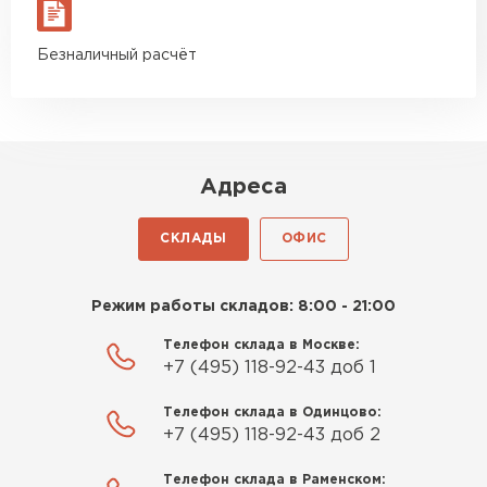
материал есть в наличии, а
ПЕРЕЙТИ
цена была почти в полтора
Безналичный расчёт
раза ниже, чем в обычных
магазинах. Сделал заказ,
Утеплитель Izolife
привезли на следующий день,
ПЕРЕЙТИ
и строители сразу начали
работать.
Адреса
Новиков
ВСЕ ПРОИЗВОДИТЕЛИ
Артём
СКЛАДЫ
ОФИС
27.12.2024
Приобрёл утеплитель Isover
Режим работы складов: 8:00 - 21:00
для утепления дачного домика.
Телефон склада в Москве:
Понравилось, что он мягкий, не
+7 (495) 118-92-43 доб 1
крошится и легко
укладывается хоть я и не
Телефон склада в Одинцово:
профессионал, но справился
+7 (495) 118-92-43 доб 2
быстро. Ребята из компании
Телефон склада в Раменском:
порадовали, всё организовали