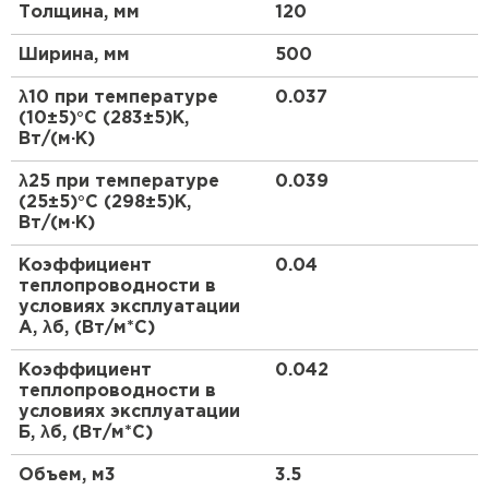
Утеплитель Термит
Толщина, мм
120
Утеплитель Тимплэкс
Сохраняют форму, не дают усадки
Ширина, мм
500
АО "ТИЗОЛ" выпускает плиты EURO-ЛАЙТ пяти
ПЕРЕЙТИ
марок, которые различаются по таким
λ10 при температуре
0.037
техническим характеристикам как плотность,
(10±5)°С (283±5)К,
прочность на сжатие, теплопроводность.
Утеплитель Теплекс
Вт/(м·К)
Плиты выпускают без обкладки и кашированные
ПЕРЕЙТИ
λ25 при температуре
0.039
стеклохолстом или фольгой. Нанесение материала
(25±5)°С (298±5)К,
производится с одной стороны или с двух сторон.
Вт/(м·К)
Утеплитель Изомин
Кашированные плиты применяют для обеспечения
дополнительной пароизоляции и ветрозащиты
Коэффициент
0.04
утеплителя, а также при утеплении
теплопроводности в
ПЕРЕЙТИ
условиях эксплуатации
производственных зданий изнутри.
А, λб, (Вт/м*С)
Рулонная кровля Брит
Коэффициент
0.042
теплопроводности в
ПЕРЕЙТИ
условиях эксплуатации
Б, λб, (Вт/м*С)
Утеплитель Knauf
Объем, м3
3.5