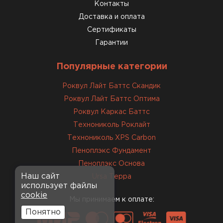
консультанты помогли с
Контакты
выбором и всё подробно
Доставка и оплата
объяснили. С монтажом
Сертификаты
справился сам!
Гарантии
Михайлов
Популярные категории
Андрей
21.10.2024
Роквул Лайт Баттс Скандик
Роквул Лайт Баттс Оптима
Искал определённый
Роквул Каркас Баттс
утеплитель для гаража, чтобы
Технониколь Роклайт
обеспечить и теплоизоляцию, и
Технониколь XPS Carbon
шумоизоляцию. Оперативно
Пеноплэкс Фундамент
проконсультировали, спасибо
менеджерам. Остановил свой
Пеноплэкс Основа
выбор на утеплителе Роквул.
Наш сайт
Ursa Терра
использует файлы
Этот материал был в наличии
cookie
на разных складах, и доставку
Мы принимаем к оплате:
сделали уже на второй день.
Понятно