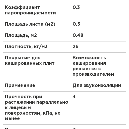
Коэффициент
0.3
ПЕРЕЙТИ
паропроницаемости
Площадь листа (м2)
0.5
Утеплитель Isoroc
Площадь, м2
0.48
ПЕРЕЙТИ
Плотность, кг/м3
26
Утеплитель Isover
Покрытие для
Возможность
кашированных плит
каширования
решается с
ПЕРЕЙТИ
производителем
Применение
Для звукоизоляции
Утеплитель Paroc
Прочность при
4
ПЕРЕЙТИ
растяжении параллельно
к лицевым
поверхностям, кПа, не
Утеплитель Penoplex
менее