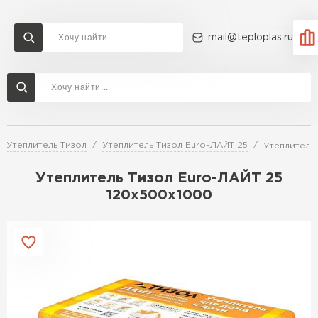
mail@teploplas.ru
Доставка и оплата
Акции
О компании
Контакты
Утеплитель Технониколь
Перейти в каталог
Утеплитель Тизол
Утеплитель Тизол Euro-ЛАЙТ 25
Утеплитель
Утеплитель Ветонит
Утеплитель Rockwool
Утеплитель Тизол Euro-ЛАЙТ 25
120х500х1000
ПЕРЕЙТИ
Утеплитель Knauf
Утеплитель Profiplex
Утеплитель Пеноплекс
ПЕРЕЙТИ