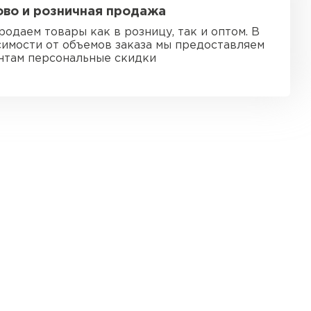
во и розничная продажа
ь Ursa
родаем товары как в розницу, так и оптом. В
симости от объемов заказа мы предоставляем
ТИ
нтам персональные скидки
он
ТИ
анели
ТИ
 Izolife