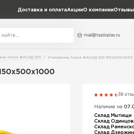
Доставка и оплата
Акции
О компании
Отзывы
mail@teploplas.ru
Акции
О комп
ель Тизол ФАСАД 100
Утеплитель Тизол ФАСАД 100 150х500х1000
150х500х1000
Утеплит
ПЕР
38 отз
Наличие на
07.
Утепли
Склад Мытищи
Склад Одинцов
Склад Раменск
ПЕР
Склад Дзержин