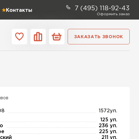
7 (495) 118-92-43
Контакты
Оформить заказ
ЗАКАЗАТЬ ЗВОНОК
ании
Контакты
ель Profiplex
ЕЙТИ
ывов
08
1572уп.
тель Дирок
125 уп.
о
236 уп.
ое
225 уп.
ЕЙТИ
ский
211 уп.