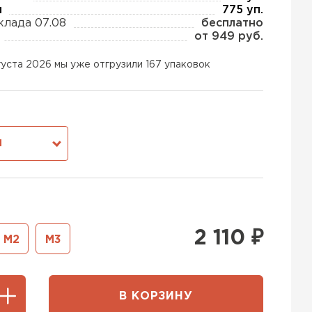
ы
775 уп.
клада 07.08
бесплатно
от 949 руб.
ь Тизол
густа 2026 мы уже отгрузили 167 упаковок
ТИ
ь Ruspanel
М
ТИ
ь Xotpipe
2 110
₽
М2
М3
ТИ
В КОРЗИНУ