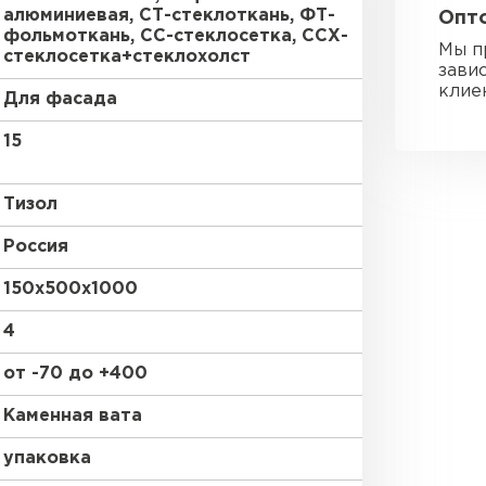
алюминиевая, СТ-стеклоткань, ФТ-
Опто
Утеплител
фольмоткань, СС-стеклосетка, ССХ-
Мы п
стеклосетка+стеклохолст
зави
ПЕРЕЙ
клие
Для фасада
15
Гипсокарт
Тизол
ПЕРЕЙ
Россия
150х500х1000
Сэндвич-п
4
от -70 до +400
ПЕРЕЙ
Каменная вата
упаковка
Утеплитель