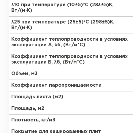
ПЕРЕЙТИ
λ10 при температуре (10±5)°С (283±5)К,
Вт/(м·К)
Утеплитель Термит
λ25 при температуре (25±5)°С (298±5)К,
Утеплитель Knauf
Вт/(м·К)
Утеплитель Isotec
Коэффициент теплопроводности в условиях
ПЕРЕЙТИ
эксплуатации А, λб, (Вт/м*С)
Утеплитель Ruspanel
Коэффициент теплопроводности в условиях
эксплуатации Б, λб, (Вт/м*С)
Утеплитель Isover
Объем, м3
Утеплитель Брит
ПЕРЕЙТИ
Коэффициент паропроницаемости
Утеплитель Basfiber
Площадь листа (м2)
Утеплитель Penoplex
Площадь, м2
Утеплитель Xotpipe
ПЕРЕЙТИ
Плотность, кг/м3
Покрытие для кашированных плит