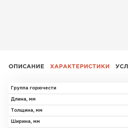
Утеплитель Эковер
Утеплитель Юматекс
ПЕРЕЙТИ
Утеплитель Теплекс
Утеплитель Изовол
ПЕРЕЙТИ
Утеплитель Эковер
ОПИСАНИЕ
ХАРАКТЕРИСТИКИ
УС
Утеплитель Дирок
Утеплитель Термит
Группа горючести
ПЕРЕЙТИ
Утеплитель Белтеп
Длина, мм
Толщина, мм
Утеплитель Изомин
Утеплитель Тизол
Ширина, мм