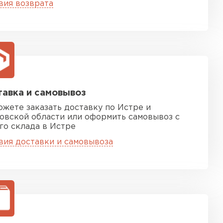
вия возврата
ТИ
 Isoroc
ТИ
авка и самовывоз
ь Paroc
ожете заказать доставку по Истре и
овской области или оформить самовывоз с
го склада в Истре
ТИ
вия доставки и самовывоза
ь Rockwool
ТИ