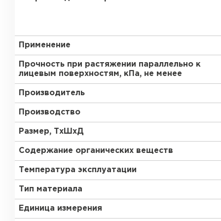
Утеплитель Тимплэкс
Утеплитель Технониколь
ПЕРЕЙТИ
Применение
Прочность при растяжении параллельно к
лицевым поверхностям, кПа, не менее
Утеплитель Юматекс Термо
Производитель
ПЕРЕЙТИ
Производство
Размер, ТхШхД
Утеплитель Неман
Содержание органических веществ
Температура эксплуатации
ПЕРЕЙТИ
Тип материала
Единица измерения
Утеплитель Baswool