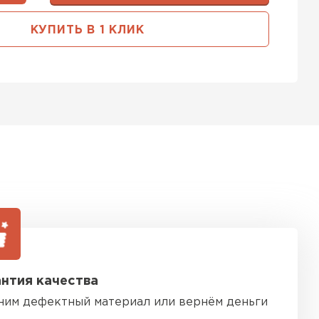
ь Тимплэкс
КУПИТЬ В 1 КЛИК
ТИ
 Basfiber
ТИ
ь Теплекс
ТИ
нтия качества
кровля Брит
ним дефектный материал или вернём деньги