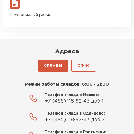
материал есть в наличии, а
ПЕРЕЙТИ
цена была почти в полтора
Безналичный расчёт
раза ниже, чем в обычных
магазинах. Сделал заказ,
Утеплитель Izolife
привезли на следующий день,
ПЕРЕЙТИ
и строители сразу начали
работать.
Адреса
Новиков
ВСЕ ПРОИЗВОДИТЕЛИ
Артём
СКЛАДЫ
ОФИС
27.12.2024
Приобрёл утеплитель Isover
Режим работы складов: 8:00 - 21:00
для утепления дачного домика.
Телефон склада в Москве:
Понравилось, что он мягкий, не
+7 (495) 118-92-43 доб 1
крошится и легко
укладывается хоть я и не
Телефон склада в Одинцово:
профессионал, но справился
+7 (495) 118-92-43 доб 2
быстро. Ребята из компании
Телефон склада в Раменском:
порадовали, всё организовали