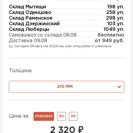
Утеплитель Изотек
Склад Мытищи
198 уп.
Склад Одинцово
258 уп.
ПЕРЕЙТИ
Утеплитель Юматекс
Склад Раменское
298 уп.
Склад Дзержинский
103 уп.
Склад Люберцы
1049 уп.
Самовывоз со склада 08.08
бесплатно
Утеплитель Ruspanel
Утеплитель Теплекс
Доставка 09.08
от 949 руб.
Сегодня 08 августа 2026 мы уже отгрузили 0 упаковок
ПЕРЕЙТИ
Утеплитель Эковер
Толщина
Утеплитель Hotrock
Утеплитель Дирок
210 ММ
ПЕРЕЙТИ
Утеплитель Белтеп
Утеплитель Xotpipe
Цена за:
УПАКОВКУ
М2
М3
ПЕРЕЙТИ
Утеплитель Тизол
2 320
₽