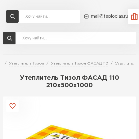
mail@teploplas.ru
Доставка и оплата
Акции
О компании
Контакты
Утеплитель Технониколь
Перейти в каталог
й
Утеплитель Тизол
Утеплитель Тизол ФАСАД 110
Утеплитель
Утеплитель Ветонит
Утеплитель Rockwool
Утеплитель Тизол ФАСАД 110
210х500х1000
ПЕРЕЙТИ
Утеплитель Knauf
Утеплитель Profiplex
Утеплитель Пеноплекс
ПЕРЕЙТИ