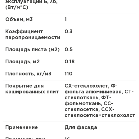
эксплуатации Б, λб,
(Вт/м*С)
ПЕРЕЙТИ
Объем, м3
1
Утеплитель Isoroc
Коэффициент
0.3
паропроницаемости
ПЕРЕЙТИ
Площадь листа (м2)
0.5
Утеплитель Isover
Площадь, м2
0.18
Плотность, кг/м3
110
ПЕРЕЙТИ
Покрытие для
СХ-стеклохолст, Ф-
кашированных плит
фольга алюминиевая, СТ-
Утеплитель Paroc
стеклоткань, ФТ-
фольмоткань, СС-
ПЕРЕЙТИ
стеклосетка, ССХ-
стеклосетка+стеклохолст
Утеплитель Penoplex
Применение
Для фасада