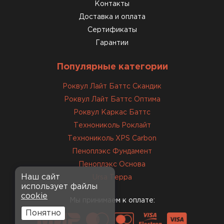
консультанты помогли с
Контакты
выбором и всё подробно
Доставка и оплата
объяснили. С монтажом
Сертификаты
справился сам!
Гарантии
Михайлов
Популярные категории
Андрей
21.10.2024
Роквул Лайт Баттс Скандик
Роквул Лайт Баттс Оптима
Искал определённый
Роквул Каркас Баттс
утеплитель для гаража, чтобы
Технониколь Роклайт
обеспечить и теплоизоляцию, и
Технониколь XPS Carbon
шумоизоляцию. Оперативно
Пеноплэкс Фундамент
проконсультировали, спасибо
менеджерам. Остановил свой
Пеноплэкс Основа
выбор на утеплителе Роквул.
Наш сайт
Ursa Терра
использует файлы
Этот материал был в наличии
cookie
на разных складах, и доставку
Мы принимаем к оплате:
сделали уже на второй день.
Понятно