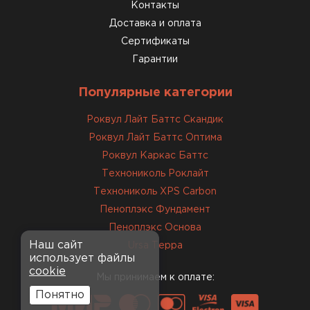
консультанты помогли с
Контакты
выбором и всё подробно
Доставка и оплата
объяснили. С монтажом
Сертификаты
справился сам!
Гарантии
Михайлов
Популярные категории
Андрей
21.10.2024
Роквул Лайт Баттс Скандик
Роквул Лайт Баттс Оптима
Искал определённый
Роквул Каркас Баттс
утеплитель для гаража, чтобы
Технониколь Роклайт
обеспечить и теплоизоляцию, и
Технониколь XPS Carbon
шумоизоляцию. Оперативно
Пеноплэкс Фундамент
проконсультировали, спасибо
менеджерам. Остановил свой
Пеноплэкс Основа
выбор на утеплителе Роквул.
Наш сайт
Ursa Терра
использует файлы
Этот материал был в наличии
cookie
на разных складах, и доставку
Мы принимаем к оплате:
сделали уже на второй день.
Понятно