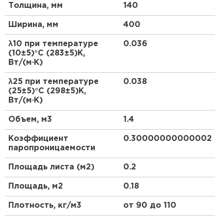
Утеплитель Термит
Толщина, мм
140
Утеплитель Тимплэкс
Легко поддаются обработке, быстрый монтаж
Плотно прилегают к конструкции
Ширина, мм
400
ПЕРЕЙТИ
Химическая стойкость к материалам
λ10 при температуре
0.036
конструкции
(10±5)°С (283±5)К,
Утеплитель Теплекс
Вт/(м·К)
Производятся по ГОСТ 9573-2012.
ПЕРЕЙТИ
λ25 при температуре
0.038
(25±5)°С (298±5)К,
Вт/(м·К)
Утеплитель Изомин
Объем, м3
1.4
ПЕРЕЙТИ
Коэффициент
0.30000000000002
паропроницаемости
Рулонная кровля Брит
Площадь листа (м2)
0.2
ПЕРЕЙТИ
Площадь, м2
0.18
Плотность, кг/м3
от 90 до 110
Утеплитель Knauf