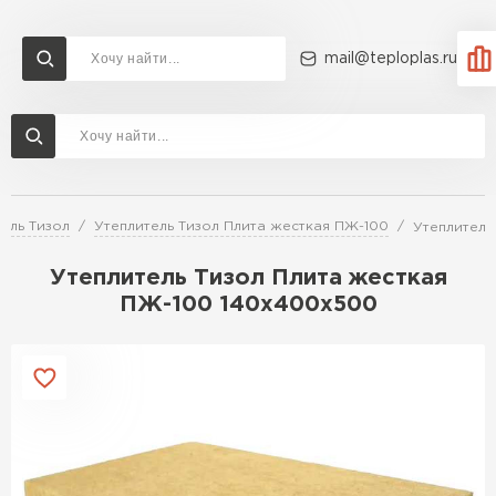
mail@teploplas.ru
Доставка и оплата
Акции
О компании
Контакты
Утеплитель Технониколь
Перейти в каталог
ель Тизол
Утеплитель Тизол Плита жесткая ПЖ-100
Утеплитель
Утеплитель Ветонит
Утеплитель Rockwool
Утеплитель Тизол Плита жесткая
ПЖ-100 140х400х500
ПЕРЕЙТИ
Утеплитель Knauf
Утеплитель Profiplex
Утеплитель Пеноплекс
ПЕРЕЙТИ