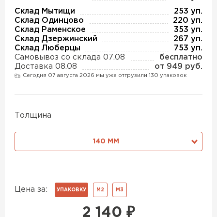
Утеплитель Изотек
Склад Мытищи
253 уп.
Склад Одинцово
220 уп.
ПЕРЕЙТИ
Утеплитель Юматекс
Склад Раменское
353 уп.
Склад Дзержинский
267 уп.
Склад Люберцы
753 уп.
Самовывоз со склада 07.08
бесплатно
Утеплитель Ruspanel
Утеплитель Теплекс
Доставка 08.08
от 949 руб.
Сегодня 07 августа 2026 мы уже отгрузили 130 упаковок
ПЕРЕЙТИ
Утеплитель Эковер
Толщина
Утеплитель Hotrock
Утеплитель Дирок
140 ММ
ПЕРЕЙТИ
Утеплитель Белтеп
Утеплитель Xotpipe
Цена за:
УПАКОВКУ
М2
М3
ПЕРЕЙТИ
Утеплитель Тизол
2 140
₽