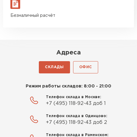
материал есть в наличии, а
ПЕРЕЙТИ
цена была почти в полтора
Безналичный расчёт
раза ниже, чем в обычных
Утеплитель Izolife
магазинах. Сделал заказ,
привезли на следующий день,
ПЕРЕЙТИ
и строители сразу начали
работать.
Адреса
Новиков
ВСЕ ПРОИЗВОДИТЕЛИ
Артём
СКЛАДЫ
ОФИС
27.12.2024
Приобрёл утеплитель Isover
Режим работы складов: 8:00 - 21:00
для утепления дачного домика.
Телефон склада в Москве:
Понравилось, что он мягкий, не
+7 (495) 118-92-43 доб 1
крошится и легко
укладывается хоть я и не
Телефон склада в Одинцово:
профессионал, но справился
+7 (495) 118-92-43 доб 2
быстро. Ребята из компании
Телефон склада в Раменском:
порадовали, всё организовали