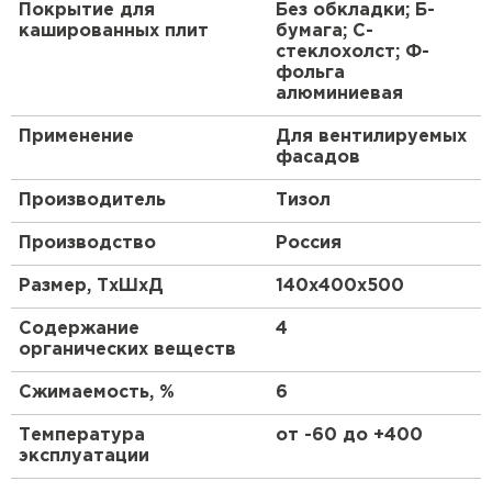
Покрытие для
Без обкладки; Б-
кашированных плит
бумага; С-
ПЕРЕЙТИ
стеклохолст; Ф-
фольга
алюминиевая
Утеплитель Isoroc
Применение
Для вентилируемых
ПЕРЕЙТИ
фасадов
Производитель
Тизол
Утеплитель Isover
Производство
Россия
ПЕРЕЙТИ
Размер, ТхШхД
140х400х500
Содержание
4
Утеплитель Paroc
органических веществ
ПЕРЕЙТИ
Сжимаемость, %
6
Температура
от -60 до +400
Утеплитель Penoplex
эксплуатации