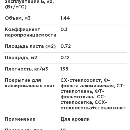
эксплуатации Б, λб,
ПЕРЕЙТИ
пароизоляции и ветрозащиты утеплителя, а
(Вт/м*С)
также при утеплении производственных зданий
изнутри.
Объем, м3
1.44
Утеплитель Isoroc
Коэффициент
0.3
паропроницаемости
ПЕРЕЙТИ
Площадь листа (м2)
0.72
Утеплитель Isover
Площадь, м2
0.12
ПЕРЕЙТИ
Плотность, кг/м3
135
Покрытие для
СХ-стеклохолст, Ф-
Утеплитель Paroc
кашированных плит
фольга алюминиевая, СТ-
стеклоткань, ФТ-
фольмоткань, СС-
ПЕРЕЙТИ
стеклосетка, ССХ-
стеклосетка+стеклохолст
Утеплитель Penoplex
Применение
Для кровли
ПЕРЕЙТИ