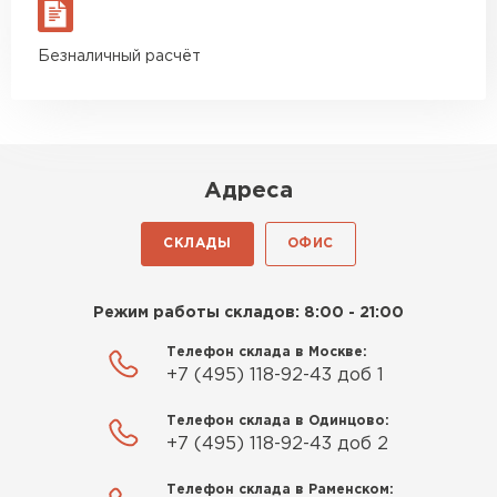
материал есть в наличии, а
цена была почти в полтора
ПЕРЕЙТИ
Безналичный расчёт
раза ниже, чем в обычных
магазинах. Сделал заказ,
Утеплитель Izolife
привезли на следующий день,
и строители сразу начали
ПЕРЕЙТИ
работать.
Адреса
Новиков
Артём
СКЛАДЫ
ОФИС
ВСЕ ПРОИЗВОДИТЕЛИ
27.12.2024
Приобрёл утеплитель Isover
Режим работы складов: 8:00 - 21:00
для утепления дачного домика.
Телефон склада в Москве:
Понравилось, что он мягкий, не
+7 (495) 118-92-43 доб 1
крошится и легко
укладывается хоть я и не
Телефон склада в Одинцово:
профессионал, но справился
+7 (495) 118-92-43 доб 2
быстро. Ребята из компании
Телефон склада в Раменском:
порадовали, всё организовали