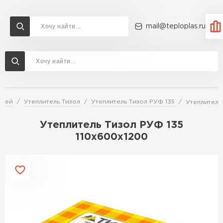
mail@teploplas.ru
Доставка и оплата
Акции
О компании
Контакты
Утеплитель Технониколь
Перейти в каталог
елей
Утеплитель Тизол
Утеплитель Тизол РУФ 135
Утеплитель
Утеплитель Ветонит
Утеплитель Rockwool
Утеплитель Тизол РУФ 135
110х600х1200
ПЕРЕЙТИ
Утеплитель Knauf
Утеплитель Profiplex
Утеплитель Пеноплекс
ПЕРЕЙТИ