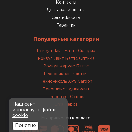
консультанты помогли с
Контакты
выбором и всё подробно
Доставка и оплата
объяснили. С монтажом
Сертификаты
справился сам!
Гарантии
Михайлов
Популярные категории
Андрей
21.10.2024
Роквул Лайт Баттс Скандик
Роквул Лайт Баттс Оптима
Искал определённый
Роквул Каркас Баттс
утеплитель для гаража, чтобы
Технониколь Роклайт
обеспечить и теплоизоляцию, и
Технониколь XPS Carbon
шумоизоляцию. Оперативно
Пеноплэкс Фундамент
проконсультировали, спасибо
менеджерам. Остановил свой
Пеноплэкс Основа
выбор на утеплителе Роквул.
Наш сайт
Ursa Терра
использует файлы
Этот материал был в наличии
cookie
на разных складах, и доставку
Мы принимаем к оплате:
сделали уже на второй день.
Понятно