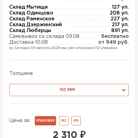
Утеплитель Изотек
Склад Мытищи
127 уп.
Склад Одинцово
208 уп.
ПЕРЕЙТИ
Утеплитель Юматекс
Склад Раменское
227 уп.
Склад Дзержинский
217 уп.
Склад Люберцы
891 уп.
Утеплитель Ruspanel
Самовывоз со склада 09.08
бесплатно
Утеплитель Теплекс
Доставка 10.08
от 949 руб.
ПЕРЕЙТИ
Сегодня 09 августа 2026 мы уже отгрузили 112 упаковок
Утеплитель Эковер
Толщина
Утеплитель Hotrock
Утеплитель Дирок
ПЕРЕЙТИ
110 ММ
Утеплитель Белтеп
Утеплитель Xotpipe
Цена за:
ПЕРЕЙТИ
УПАКОВКУ
М2
М3
Утеплитель Тизол
2 310
₽