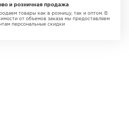
во и розничная продажа
ь Ursa
родаем товары как в розницу, так и оптом. В
симости от объемов заказа мы предоставляем
ТИ
нтам персональные скидки
он
ТИ
анели
ТИ
 Izolife