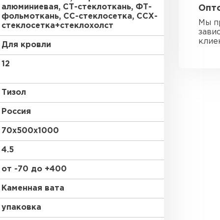
алюминиевая, СТ-стеклоткань, ФТ-
Опто
Утеплител
фольмоткань, СС-стеклосетка, ССХ-
Мы п
стеклосетка+стеклохолст
зави
ПЕРЕЙ
клие
Для кровли
12
Гипсокарт
Тизол
ПЕРЕЙ
Россия
70х500х1000
Сэндвич-п
4.5
от -70 до +400
ПЕРЕЙ
Каменная вата
упаковка
Утеплитель