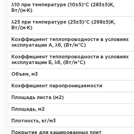
ПЕРЕЙТИ
λ10 при температуре (10±5)°С (283±5)К,
Вт/(м·К)
Утеплитель Термит
λ25 при температуре (25±5)°С (298±5)К,
Утеплитель Knauf
Вт/(м·К)
Утеплитель Isotec
Коэффициент теплопроводности в условиях
ПЕРЕЙТИ
эксплуатации А, λб, (Вт/м*С)
Утеплитель Ruspanel
Коэффициент теплопроводности в условиях
эксплуатации Б, λб, (Вт/м*С)
Утеплитель Isover
Объем, м3
Утеплитель Брит
ПЕРЕЙТИ
Коэффициент паропроницаемости
Утеплитель Basfiber
Площадь листа (м2)
Утеплитель Penoplex
Площадь, м2
Утеплитель Xotpipe
ПЕРЕЙТИ
Плотность, кг/м3
Покрытие для кашированных плит