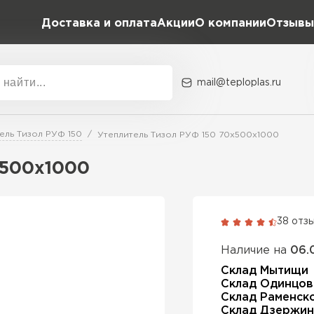
Доставка и оплата
Акции
О компании
Отзывы
mail@teploplas.ru
Акции
О комп
ель Тизол РУФ 150
Утеплитель Тизол РУФ 150 70х500х1000
х500х1000
Утеплит
ПЕР
38 отз
Наличие на
06.
Утеплител
Склад Мытищи
Склад Одинцов
Склад Раменск
ПЕРЕЙ
Склад Дзержин