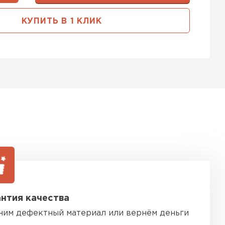
ь Тимплэкс
КУПИТЬ В 1 КЛИК
ТИ
ель Basfiber
ЕЙТИ
тель Теплекс
ЕЙТИ
нтия качества
кровля Брит
ним дефектный материал или вернём деньги