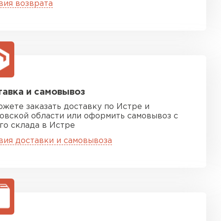
вия возврата
ТИ
 Isoroc
ТИ
авка и самовывоз
ь Paroc
ожете заказать доставку по Истре и
овской области или оформить самовывоз с
го склада в Истре
ТИ
вия доставки и самовывоза
ь Rockwool
ТИ