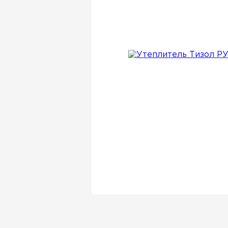
Утеплитель Isover
Утеплитель Белтеп
Утеплитель Урса
ПЕРЕЙТИ
Утеплитель Isoroc
Утеплитель Изотек
Утеплитель Изовол
ПЕРЕЙТИ
Утеплитель Paroc
Утеплитель Hotrock
Утеплитель Hotrock
ПЕРЕЙТИ
Утеплитель Изомин