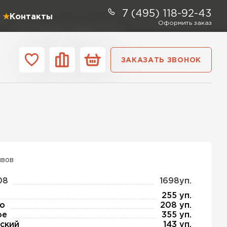
7 (495) 118-92-43
Контакты
Оформить заказ
ЗАКАЗАТЬ ЗВОНОК
ании
Контакты
ель Profiplex
ЕЙТИ
ывов
08
1698уп.
ь Дирок
255 уп.
о
208 уп.
ое
355 уп.
ТИ
ский
143 уп.