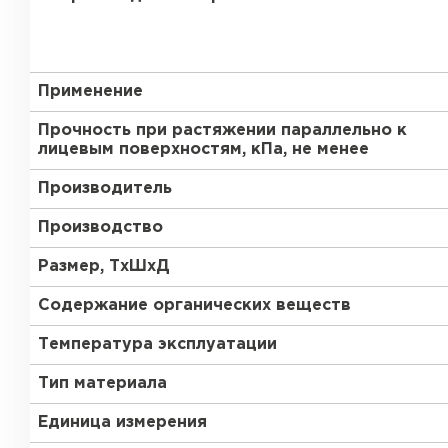
Утеплитель Тимплэкс
Утеплитель Технониколь
ПЕРЕЙТИ
Применение
Прочность при растяжении параллельно к
лицевым поверхностям, кПа, не менее
Утеплитель Юматекс Термо
Производитель
ПЕРЕЙТИ
Производство
Размер, ТхШхД
Утеплитель Неман
Содержание органических веществ
Температура эксплуатации
ПЕРЕЙТИ
Тип материала
Единица измерения
Утеплитель Baswool