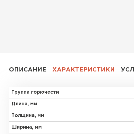
Утеплитель Эковер
Утеплитель Юматекс
ПЕРЕЙТИ
Утеплитель Теплекс
Утеплитель Изовол
ПЕРЕЙТИ
Утеплитель Эковер
ОПИСАНИЕ
ХАРАКТЕРИСТИКИ
УС
Утеплитель Дирок
Утеплитель Термит
Группа горючести
ПЕРЕЙТИ
Утеплитель Белтеп
Длина, мм
Толщина, мм
Утеплитель Изомин
Утеплитель Тизол
Ширина, мм