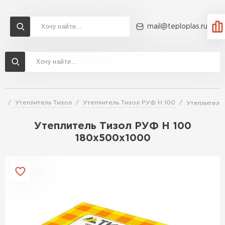
mail@teploplas.ru
Доставка и оплата
Акции
О компании
Контакты
Утеплитель Технониколь
Перейти в каталог
ей
Утеплитель Тизол
Утеплитель Тизол РУФ Н 100
Утеплитель
Утеплитель Ветонит
Утеплитель Rockwool
Утеплитель Тизол РУФ Н 100
180х500х1000
ПЕРЕЙТИ
Утеплитель Knauf
Утеплитель Profiplex
Утеплитель Пеноплекс
ПЕРЕЙТИ