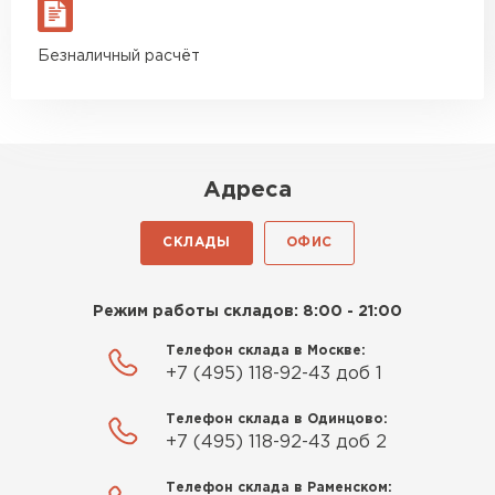
материал есть в наличии, а
цена была почти в полтора
Утеплитель Izolife
Безналичный расчёт
раза ниже, чем в обычных
магазинах. Сделал заказ,
ПЕРЕЙТИ
привезли на следующий день,
и строители сразу начали
работать.
Адреса
ВСЕ ПРОИЗВОДИТЕЛИ
Новиков
Артём
СКЛАДЫ
ОФИС
27.12.2024
Приобрёл утеплитель Isover
Режим работы складов: 8:00 - 21:00
для утепления дачного домика.
Телефон склада в Москве:
Понравилось, что он мягкий, не
+7 (495) 118-92-43 доб 1
крошится и легко
укладывается хоть я и не
Телефон склада в Одинцово:
профессионал, но справился
+7 (495) 118-92-43 доб 2
быстро. Ребята из компании
Телефон склада в Раменском:
порадовали, всё организовали