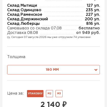
Утеплитель Изотек
Склад Мытищи
127 уп.
Склад Одинцово
235 уп.
ПЕРЕЙТИ
Утеплитель Юматекс
Склад Раменское
227 уп.
Склад Дзержинский
200 уп.
Склад Люберцы
816 уп.
Утеплитель Ruspanel
Самовывоз со склада 07.08
бесплатно
Утеплитель Теплекс
Доставка 08.08
от 949 руб.
ПЕРЕЙТИ
Сегодня 07 августа 2026 мы уже отгрузили 74 упаковки
Утеплитель Эковер
Толщина
Утеплитель Hotrock
Утеплитель Дирок
ПЕРЕЙТИ
180 ММ
Утеплитель Белтеп
Утеплитель Xotpipe
Цена за:
ПЕРЕЙТИ
УПАКОВКУ
М2
М3
Утеплитель Тизол
2 140
₽