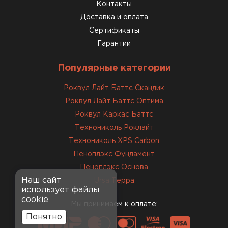
консультанты помогли с
Контакты
выбором и всё подробно
Доставка и оплата
объяснили. С монтажом
Сертификаты
справился сам!
Гарантии
Михайлов
Популярные категории
Андрей
21.10.2024
Роквул Лайт Баттс Скандик
Роквул Лайт Баттс Оптима
Искал определённый
Роквул Каркас Баттс
утеплитель для гаража, чтобы
Технониколь Роклайт
обеспечить и теплоизоляцию, и
Технониколь XPS Carbon
шумоизоляцию. Оперативно
Пеноплэкс Фундамент
проконсультировали, спасибо
менеджерам. Остановил свой
Пеноплэкс Основа
выбор на утеплителе Роквул.
Наш сайт
Ursa Терра
использует файлы
Этот материал был в наличии
cookie
на разных складах, и доставку
Мы принимаем к оплате:
сделали уже на второй день.
Понятно