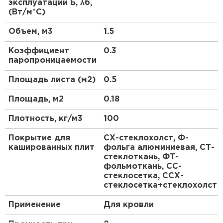
ПЕРЕЙТИ
эксплуатации Б, λб,
пароизоляции и ветрозащиты утеплителя, а
(Вт/м*С)
также при утеплении производственных зданий
изнутри.
Объем, м3
1.5
Утеплитель Isoroc
Коэффициент
0.3
ПЕРЕЙТИ
паропроницаемости
Площадь листа (м2)
0.5
Утеплитель Isover
Площадь, м2
0.18
ПЕРЕЙТИ
Плотность, кг/м3
100
Покрытие для
СХ-стеклохолст, Ф-
Утеплитель Paroc
кашированных плит
фольга алюминиевая, СТ-
стеклоткань, ФТ-
ПЕРЕЙТИ
фольмоткань, СС-
стеклосетка, ССХ-
стеклосетка+стеклохолст
Утеплитель Penoplex
Применение
Для кровли
ПЕРЕЙТИ