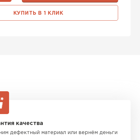
ь Тимплэкс
КУПИТЬ В 1 КЛИК
ТИ
 Basfiber
ТИ
ь Теплекс
ТИ
нтия качества
кровля Брит
ним дефектный материал или вернём деньги