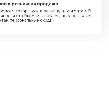
во и розничная продажа
тель Ursa
родаем товары как в розницу, так и оптом. В
симости от объемов заказа мы предоставляем
ЕЙТИ
нтам персональные скидки
он
ТИ
анели
ТИ
 Izolife