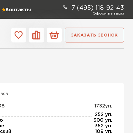
7 (495) 118-92-43
Контакты
Оформить заказ
ЗАКАЗАТЬ ЗВОНОК
ании
Контакты
ель Profiplex
ЕЙТИ
ывов
08
1732уп.
ь Дирок
252 уп.
о
300 уп.
ое
352 уп.
ТИ
ский
109 уп.