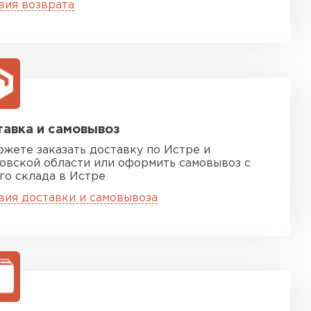
ТИ
вия возврата
 Isoroc
ТИ
авка и самовывоз
ь Paroc
ожете заказать доставку по Истре и
овской области или оформить самовывоз с
го склада в Истре
ТИ
вия доставки и самовывоза
ь Rockwool
ТИ