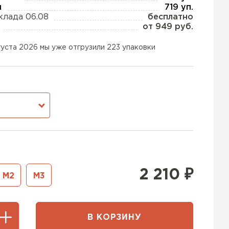
ы
719 уп.
клада 06.08
бесплатно
от 949 руб.
ь Тизол
густа 2026 мы уже отгрузили 223 упаковки
ТИ
тель Ruspanel
М
ЕЙТИ
ь Xotpipe
2 210
₽
М2
М3
ТИ
В КОРЗИНУ