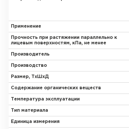
Утеплитель Тимплэкс
Утеплитель Технониколь
ПЕРЕЙТИ
Применение
Прочность при растяжении параллельно к
лицевым поверхностям, кПа, не менее
Утеплитель Юматекс Термо
Производитель
ПЕРЕЙТИ
Производство
Размер, ТхШхД
Утеплитель Неман
Содержание органических веществ
ПЕРЕЙТИ
Температура эксплуатации
Тип материала
Единица измерения
Утеплитель Baswool