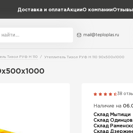
Доставка и оплата
Акции
О компании
Отзывы
mail@teploplas.ru
Акции
О комп
ель Тизол РУФ Н 110
Утеплитель Тизол РУФ Н 110 90х500х1000
90х500х1000
Утеплит
ПЕР
38 отз
Наличие на
06.
Утеплител
Склад Мытищи
Склад Одинцов
Склад Раменск
ПЕРЕЙ
Склад Дзержин