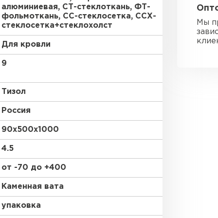
алюминиевая, СТ-стеклоткань, ФТ-
Опто
Утепли
фольмоткань, СС-стеклосетка, ССХ-
Мы п
стеклосетка+стеклохолст
зави
ПЕР
клие
Для кровли
9
Гипсокарт
Тизол
ПЕРЕЙ
Россия
90х500х1000
Сэндвич-п
4.5
ПЕРЕЙ
от -70 до +400
Каменная вата
упаковка
Утеплитель