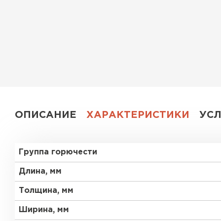
Утеплитель Эковер
Утеплитель Юматекс
ПЕРЕЙТИ
Утеплитель Теплекс
Утеплитель Изовол
ПЕРЕЙТИ
Утеплитель Эковер
ОПИСАНИЕ
ХАРАКТЕРИСТИКИ
УС
Утеплитель Термит
Утеплитель Дирок
Группа горючести
ПЕРЕЙТИ
Утеплитель Белтеп
Длина, мм
Толщина, мм
Утеплитель Изомин
Утеплитель Тизол
Ширина, мм