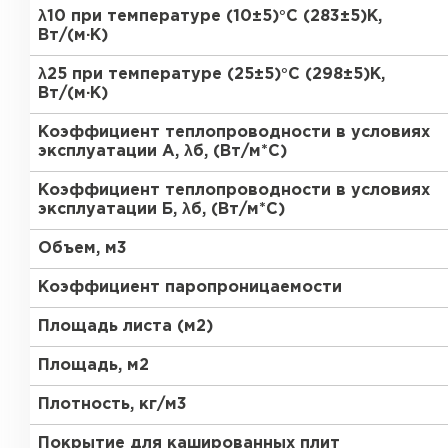
ПЕРЕЙТИ
λ10 при температуре (10±5)°С (283±5)К,
Вт/(м·К)
Утеплитель Термит
λ25 при температуре (25±5)°С (298±5)К,
Утеплитель Knauf
Вт/(м·К)
Утеплитель Isotec
Коэффициент теплопроводности в условиях
ПЕРЕЙТИ
эксплуатации А, λб, (Вт/м*С)
Утеплитель Ruspanel
Коэффициент теплопроводности в условиях
эксплуатации Б, λб, (Вт/м*С)
Утеплитель Isover
Объем, м3
Утеплитель Брит
ПЕРЕЙТИ
Коэффициент паропроницаемости
Утеплитель Basfiber
Площадь листа (м2)
Утеплитель Penoplex
Площадь, м2
ПЕРЕЙТИ
Утеплитель Xotpipe
Плотность, кг/м3
Покрытие для кашированных плит