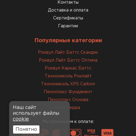
консультанты помогли с
Контакты
выбором и всё подробно
Доставка и оплата
объяснили. С монтажом
Сертификаты
справился сам!
Гарантии
Михайлов
Популярные категории
Андрей
21.10.2024
Роквул Лайт Баттс Скандик
Роквул Лайт Баттс Оптима
Искал определённый
Роквул Каркас Баттс
утеплитель для гаража, чтобы
Технониколь Роклайт
обеспечить и теплоизоляцию, и
Технониколь XPS Carbon
шумоизоляцию. Оперативно
Пеноплэкс Фундамент
проконсультировали, спасибо
менеджерам. Остановил свой
Пеноплэкс Основа
выбор на утеплителе Роквул.
Наш сайт
Ursa Терра
использует файлы
Этот материал был в наличии
cookie
на разных складах, и доставку
Мы принимаем к оплате:
сделали уже на второй день.
Понятно