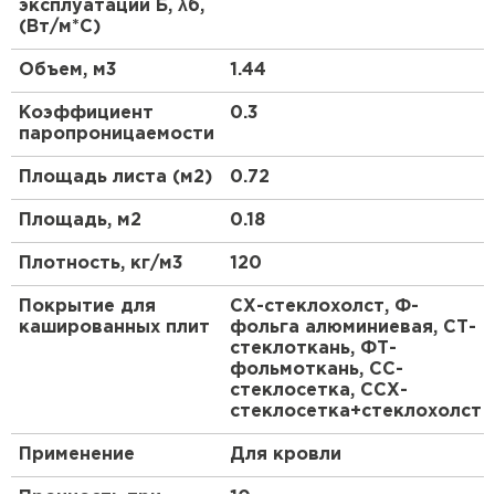
эксплуатации Б, λб,
пароизоляции и ветрозащиты утеплителя, а
ПЕРЕЙТИ
(Вт/м*С)
также при утеплении производственных зданий
изнутри.
Объем, м3
1.44
Утеплитель Isoroc
Коэффициент
0.3
паропроницаемости
ПЕРЕЙТИ
Площадь листа (м2)
0.72
Утеплитель Isover
Площадь, м2
0.18
ПЕРЕЙТИ
Плотность, кг/м3
120
Покрытие для
СХ-стеклохолст, Ф-
кашированных плит
фольга алюминиевая, СТ-
Утеплитель Paroc
стеклоткань, ФТ-
фольмоткань, СС-
ПЕРЕЙТИ
стеклосетка, ССХ-
стеклосетка+стеклохолст
Утеплитель Penoplex
Применение
Для кровли