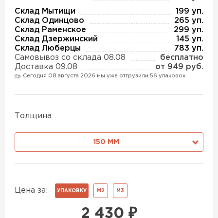
Утеплитель Изотек
Склад Мытищи
199 уп.
Склад Одинцово
265 уп.
ПЕРЕЙТИ
Утеплитель Юматекс
Склад Раменское
299 уп.
Склад Дзержинский
145 уп.
Склад Люберцы
783 уп.
Утеплитель Ruspanel
Самовывоз со склада 08.08
бесплатно
Утеплитель Теплекс
Доставка 09.08
от 949 руб.
ПЕРЕЙТИ
Сегодня 08 августа 2026 мы уже отгрузили 56 упаковок
Утеплитель Эковер
Толщина
Утеплитель Hotrock
Утеплитель Дирок
ПЕРЕЙТИ
150 ММ
Утеплитель Белтеп
Утеплитель Xotpipe
Цена за:
ПЕРЕЙТИ
УПАКОВКУ
М2
М3
Утеплитель Тизол
2 430
₽