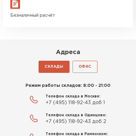
материал есть в наличии, а
ПЕРЕЙТИ
цена была почти в полтора
Безналичный расчёт
раза ниже, чем в обычных
Утеплитель Izolife
магазинах. Сделал заказ,
привезли на следующий день,
ПЕРЕЙТИ
и строители сразу начали
работать.
Адреса
Новиков
ВСЕ ПРОИЗВОДИТЕЛИ
Артём
СКЛАДЫ
ОФИС
27.12.2024
Приобрёл утеплитель Isover
Режим работы складов: 8:00 - 21:00
для утепления дачного домика.
Телефон склада в Москве:
Понравилось, что он мягкий, не
+7 (495) 118-92-43 доб 1
крошится и легко
укладывается хоть я и не
Телефон склада в Одинцово:
профессионал, но справился
+7 (495) 118-92-43 доб 2
быстро. Ребята из компании
Телефон склада в Раменском:
порадовали, всё организовали