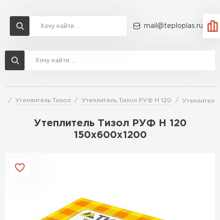
mail@teploplas.ru
Доставка и оплата
Акции
О компании
Контакты
Утеплитель Технониколь
Перейти в каталог
ей
Утеплитель Тизол
Утеплитель Тизол РУФ Н 120
Утеплитель
Утеплитель Ветонит
Утеплитель Rockwool
Утеплитель Тизол РУФ Н 120
150х600х1200
ПЕРЕЙТИ
Утеплитель Knauf
Утеплитель Profiplex
Утеплитель Пеноплекс
ПЕРЕЙТИ