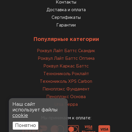
консультанты помогли с
Контакты
выбором и всё подробно
Доставка и оплата
объяснили. С монтажом
Сертификаты
справился сам!
Гарантии
Михайлов
Популярные категории
Андрей
21.10.2024
Роквул Лайт Баттс Скандик
Роквул Лайт Баттс Оптима
Искал определённый
Роквул Каркас Баттс
утеплитель для гаража, чтобы
Технониколь Роклайт
обеспечить и теплоизоляцию, и
Технониколь XPS Carbon
шумоизоляцию. Оперативно
Пеноплэкс Фундамент
проконсультировали, спасибо
менеджерам. Остановил свой
Пеноплэкс Основа
выбор на утеплителе Роквул.
Наш сайт
Ursa Терра
использует файлы
Этот материал был в наличии
cookie
на разных складах, и доставку
Мы принимаем к оплате:
сделали уже на второй день.
Понятно