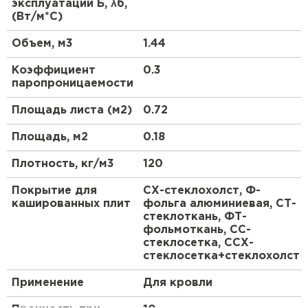
эксплуатации Б, λб,
пароизоляции и ветрозащиты утеплителя, а
(Вт/м*С)
ПЕРЕЙТИ
также при утеплении производственных зданий
изнутри.
Объем, м3
1.44
Утеплитель Isoroc
Коэффициент
0.3
паропроницаемости
ПЕРЕЙТИ
Площадь листа (м2)
0.72
Утеплитель Isover
Площадь, м2
0.18
Плотность, кг/м3
120
ПЕРЕЙТИ
Покрытие для
СХ-стеклохолст, Ф-
кашированных плит
фольга алюминиевая, СТ-
Утеплитель Paroc
стеклоткань, ФТ-
фольмоткань, СС-
ПЕРЕЙТИ
стеклосетка, ССХ-
стеклосетка+стеклохолст
Утеплитель Penoplex
Применение
Для кровли