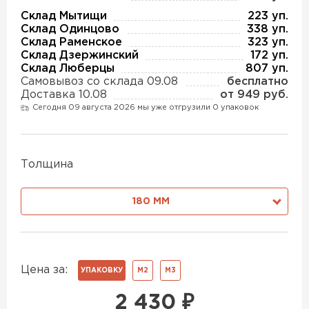
Утеплитель Изотек
Склад Мытищи
223 уп.
Склад Одинцово
338 уп.
ПЕРЕЙТИ
Утеплитель Юматекс
Склад Раменское
323 уп.
Склад Дзержинский
172 уп.
Склад Люберцы
807 уп.
Самовывоз со склада 09.08
бесплатно
Утеплитель Ruspanel
Утеплитель Теплекс
Доставка 10.08
от 949 руб.
Сегодня 09 августа 2026 мы уже отгрузили 0 упаковок
ПЕРЕЙТИ
Утеплитель Эковер
Толщина
Утеплитель Hotrock
Утеплитель Дирок
180 ММ
ПЕРЕЙТИ
Утеплитель Белтеп
Утеплитель Xotpipe
Цена за:
УПАКОВКУ
М2
М3
ПЕРЕЙТИ
Утеплитель Тизол
2 430
₽