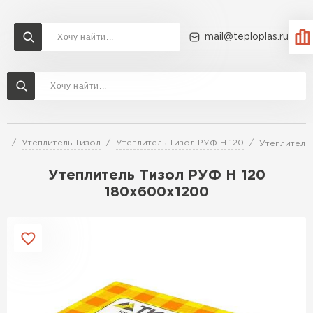
mail@teploplas.ru
Доставка и оплата
Акции
О компании
Контакты
Утеплитель Технониколь
Перейти в каталог
ей
Утеплитель Тизол
Утеплитель Тизол РУФ Н 120
Утеплитель
Утеплитель Ветонит
Утеплитель Rockwool
Утеплитель Тизол РУФ Н 120
180х600х1200
ПЕРЕЙТИ
Утеплитель Knauf
Утеплитель Profiplex
Утеплитель Пеноплекс
ПЕРЕЙТИ