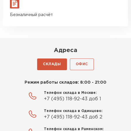
материал есть в наличии, а
ПЕРЕЙТИ
цена была почти в полтора
Безналичный расчёт
раза ниже, чем в обычных
Утеплитель Izolife
магазинах. Сделал заказ,
привезли на следующий день,
ПЕРЕЙТИ
и строители сразу начали
работать.
Адреса
Новиков
ВСЕ ПРОИЗВОДИТЕЛИ
Артём
СКЛАДЫ
ОФИС
27.12.2024
Приобрёл утеплитель Isover
Режим работы складов: 8:00 - 21:00
для утепления дачного домика.
Телефон склада в Москве:
Понравилось, что он мягкий, не
+7 (495) 118-92-43 доб 1
крошится и легко
укладывается хоть я и не
Телефон склада в Одинцово:
профессионал, но справился
+7 (495) 118-92-43 доб 2
быстро. Ребята из компании
Телефон склада в Раменском:
порадовали, всё организовали