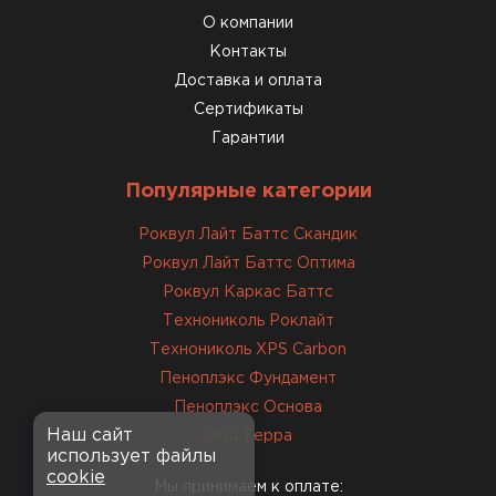
О компании
Доставили быстро,
консультанты помогли с
Контакты
выбором и всё подробно
Доставка и оплата
объяснили. С монтажом
Сертификаты
справился сам!
Гарантии
Михайлов
Популярные категории
Андрей
21.10.2024
Роквул Лайт Баттс Скандик
Роквул Лайт Баттс Оптима
Искал определённый
Роквул Каркас Баттс
утеплитель для гаража, чтобы
Технониколь Роклайт
обеспечить и теплоизоляцию, и
Технониколь XPS Carbon
шумоизоляцию. Оперативно
Пеноплэкс Фундамент
проконсультировали, спасибо
менеджерам. Остановил свой
Пеноплэкс Основа
выбор на утеплителе Роквул.
Наш сайт
Ursa Терра
использует файлы
Этот материал был в наличии
cookie
на разных складах, и доставку
Мы принимаем к оплате: