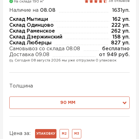
3
38 отзывов
На складе 190 м
Утеплитель Isover
Утеплитель MasterPLEX
Наличие на
08.08
1631уп.
Склад Мытищи
162 уп.
ПЕРЕЙТИ
Склад Одинцово
222 уп.
Утеплитель Урса
Склад Раменское
262 уп.
Склад Дзержинский
158 уп.
Склад Люберцы
827 уп.
Утеплитель Дирок
Утеплитель Isoroc
Самовывоз со склада 08.08
бесплатно
Доставка 09.08
от 949 руб.
ПЕРЕЙТИ
Сегодня 08 августа 2026 мы уже отгрузили 0 упаковок
Утеплитель Изовол
Утеплитель Белтеп
Толщина
Утеплитель Paroc
ПЕРЕЙТИ
90 ММ
Утеплитель Hotrock
Утеплитель Тизол
ПЕРЕЙТИ
Цена за:
УПАКОВКУ
М2
М3
Утеплитель Изомин