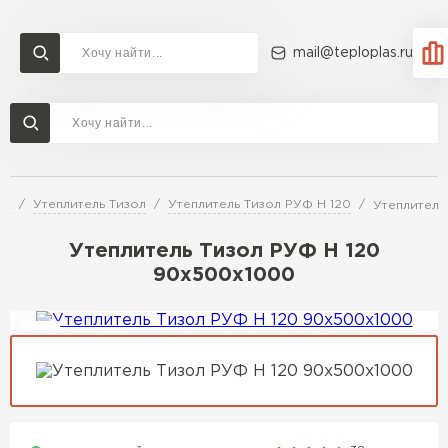
mail@teploplas.ru
Доставка и оплата
Акции
О компании
Контакты
Утеплитель Технониколь
Перейти в каталог
ей
Утеплитель Тизол
Утеплитель Тизол РУФ Н 120
Утеплитель
Утеплитель Ветонит
Утеплитель Rockwool
Утеплитель Тизол РУФ Н 120
90х500х1000
ПЕРЕЙТИ
Утеплитель Knauf
Утеплитель Profiplex
Утеплитель Пеноплекс
ПЕРЕЙТИ