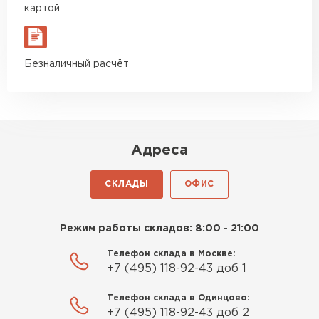
ПЕРЕЙТИ
картой
Пеноплекс. Ребята сказали, что
материал есть в наличии, а
цена была почти в полтора
Гипсокартон
Безналичный расчёт
раза ниже, чем в обычных
ПЕРЕЙТИ
магазинах. Сделал заказ,
привезли на следующий день,
и строители сразу начали
работать.
Утеплитель Неман
Адреса
Новиков
ПЕРЕЙТИ
Артём
СКЛАДЫ
ОФИС
27.12.2024
Сэндвич-панели
Приобрёл утеплитель Isover
Режим работы складов: 8:00 - 21:00
для утепления дачного домика.
ПЕРЕЙТИ
Телефон склада в Москве:
Понравилось, что он мягкий, не
+7 (495) 118-92-43 доб 1
крошится и легко
укладывается хоть я и не
Телефон склада в Одинцово:
Утеплитель Baswool
профессионал, но справился
+7 (495) 118-92-43 доб 2