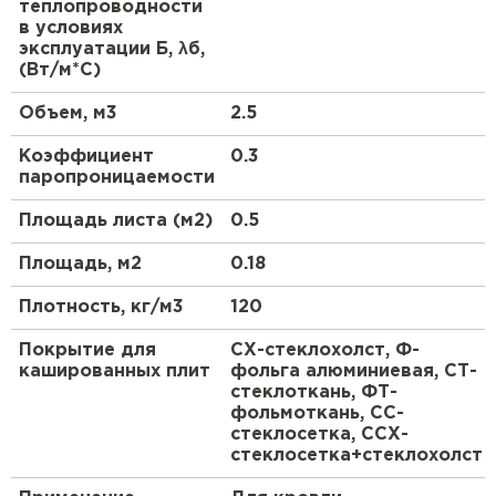
теплопроводности
стороны или с двух сторон. Кашированные плиты
Утеплитель Тимплэкс
Утеплитель Термит
в условиях
применяют для обеспечения дополнительной
эксплуатации Б, λб,
пароизоляции и ветрозащиты утеплителя, а
ПЕРЕЙТИ
(Вт/м*С)
также при утеплении производственных зданий
изнутри.
Объем, м3
2.5
Утеплитель Теплекс
Коэффициент
0.3
паропроницаемости
ПЕРЕЙТИ
Площадь листа (м2)
0.5
Утеплитель Изомин
Площадь, м2
0.18
ПЕРЕЙТИ
Плотность, кг/м3
120
Покрытие для
СХ-стеклохолст, Ф-
Рулонная кровля Брит
кашированных плит
фольга алюминиевая, СТ-
стеклоткань, ФТ-
фольмоткань, СС-
ПЕРЕЙТИ
стеклосетка, ССХ-
стеклосетка+стеклохолст
Утеплитель Knauf