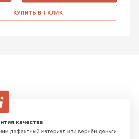
ь Тимплэкс
КУПИТЬ В 1 КЛИК
ТИ
 Basfiber
ТИ
ь Теплекс
ТИ
нтия качества
кровля Брит
ним дефектный материал или вернём деньги