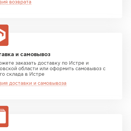
ТИ
вия возврата
 Isoroc
ТИ
авка и самовывоз
ь Paroc
ожете заказать доставку по Истре и
овской области или оформить самовывоз с
го склада в Истре
ТИ
вия доставки и самовывоза
ь Rockwool
ТИ