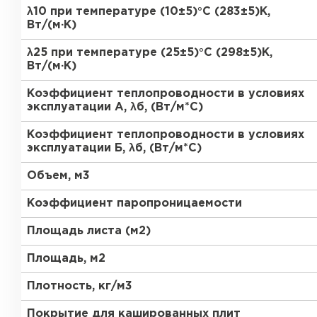
ПЕРЕЙТИ
λ10 при температуре (10±5)°С (283±5)К,
Вт/(м·К)
Утеплитель Термит
λ25 при температуре (25±5)°С (298±5)К,
Утеплитель Knauf
Вт/(м·К)
Утеплитель Isotec
Коэффициент теплопроводности в условиях
ПЕРЕЙТИ
эксплуатации А, λб, (Вт/м*С)
Утеплитель Ruspanel
Коэффициент теплопроводности в условиях
эксплуатации Б, λб, (Вт/м*С)
Утеплитель Isover
Объем, м3
Утеплитель Брит
ПЕРЕЙТИ
Коэффициент паропроницаемости
Утеплитель Basfiber
Площадь листа (м2)
Утеплитель Penoplex
Площадь, м2
ПЕРЕЙТИ
Утеплитель Xotpipe
Плотность, кг/м3
Покрытие для кашированных плит