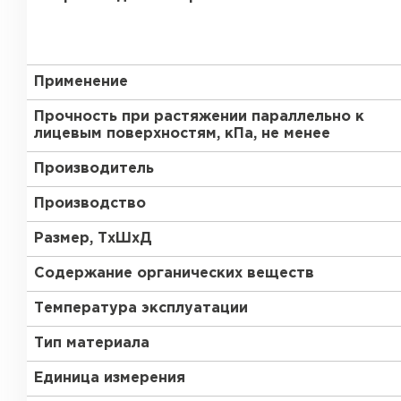
Утеплитель Тимплэкс
Утеплитель Технониколь
ПЕРЕЙТИ
Применение
Прочность при растяжении параллельно к
лицевым поверхностям, кПа, не менее
Утеплитель Юматекс Термо
Производитель
ПЕРЕЙТИ
Производство
Размер, ТхШхД
Утеплитель Неман
Содержание органических веществ
ПЕРЕЙТИ
Температура эксплуатации
Тип материала
Единица измерения
Утеплитель Baswool