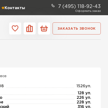
7 (495) 118-92-43
Контакты
Оформить заказ
ЗАКАЗАТЬ ЗВОНОК
ании
Контакты
ель Profiplex
ЕЙТИ
ывов
08
1526уп.
ь Дирок
128 уп.
о
226 уп.
ое
228 уп.
ТИ
ский
316 уп.