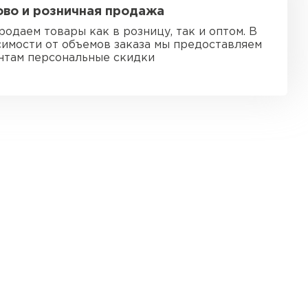
во и розничная продажа
ь Ursa
родаем товары как в розницу, так и оптом. В
симости от объемов заказа мы предоставляем
ТИ
нтам персональные скидки
он
ТИ
анели
ТИ
 Izolife