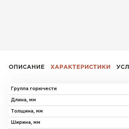
Утеплитель Эковер
Утеплитель Юматекс
ПЕРЕЙТИ
Утеплитель Теплекс
Утеплитель Изовол
ПЕРЕЙТИ
Утеплитель Эковер
ОПИСАНИЕ
ХАРАКТЕРИСТИКИ
УС
Утеплитель Термит
Утеплитель Дирок
Группа горючести
ПЕРЕЙТИ
Утеплитель Белтеп
Длина, мм
Толщина, мм
Утеплитель Изомин
Утеплитель Тизол
Ширина, мм