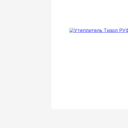
Утеплитель Isover
Утеплитель Белтеп
Утеплитель Урса
ПЕРЕЙТИ
Утеплитель Isoroc
Утеплитель Изотек
Утеплитель Изовол
ПЕРЕЙТИ
Утеплитель Paroc
Утеплитель Hotrock
Утеплитель Hotrock
ПЕРЕЙТИ
Утеплитель Изомин