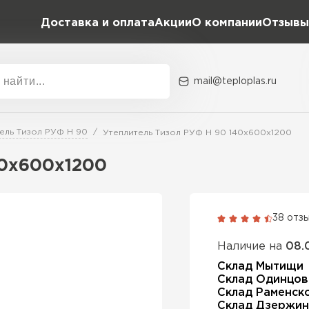
Доставка и оплата
Акции
О компании
Отзывы
mail@teploplas.ru
Акции
О комп
ель Тизол РУФ Н 90
Утеплитель Тизол РУФ Н 90 140х600х1200
40х600х1200
Утеплит
ПЕР
38 отз
Наличие на
08.
Утеплител
Склад Мытищи
Склад Одинцов
Склад Раменск
ПЕРЕЙ
Склад Дзержин