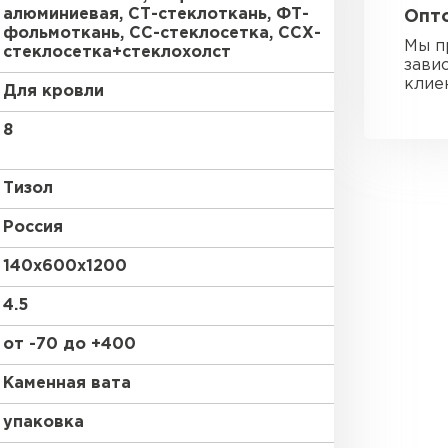
алюминиевая, СТ-стеклоткань, ФТ-
Опто
Утеплител
фольмоткань, СС-стеклосетка, ССХ-
Мы п
стеклосетка+стеклохолст
зави
ПЕРЕЙ
клие
Для кровли
8
Гипсокарт
Тизол
ПЕРЕЙ
Россия
140х600х1200
Сэндвич-п
4.5
ПЕРЕЙ
от -70 до +400
Каменная вата
упаковка
Утеплитель