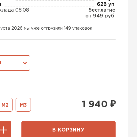
ы
628 уп.
клада 08.08
бесплатно
от 949 руб.
тель Тизол
густа 2026 мы уже отгрузили 149 упаковок
ЕЙТИ
тель Ruspanel
М
ЕЙТИ
ь Xotpipe
1 940
₽
М2
М3
ТИ
В КОРЗИНУ