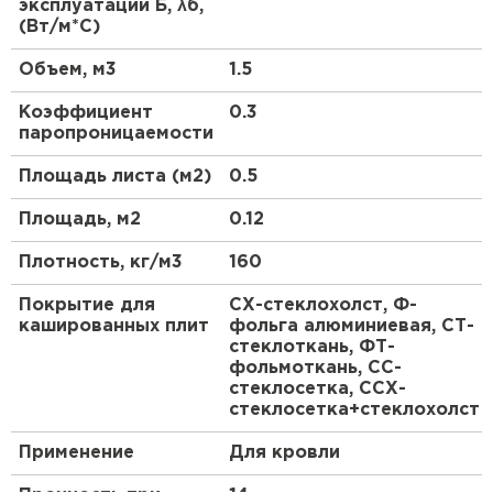
Плиты выпускают без обкладки и
эксплуатации Б, λб,
ПЕРЕЙТИ
кашированные стеклохолстом или фольгой.
(Вт/м*С)
Нанесение материала производится с одной
Объем, м3
1.5
стороны или с двух сторон. Кашированные плиты
Утеплитель Isoroc
применяют для обеспечения дополнительной
Коэффициент
0.3
пароизоляции и ветрозащиты утеплителя, а
паропроницаемости
также при утеплении производственных зданий
ПЕРЕЙТИ
изнутри.
Площадь листа (м2)
0.5
Утеплитель Isover
Площадь, м2
0.12
ПЕРЕЙТИ
Плотность, кг/м3
160
Покрытие для
СХ-стеклохолст, Ф-
Утеплитель Paroc
кашированных плит
фольга алюминиевая, СТ-
стеклоткань, ФТ-
фольмоткань, СС-
ПЕРЕЙТИ
стеклосетка, ССХ-
стеклосетка+стеклохолст
Утеплитель Penoplex
Применение
Для кровли
ПЕРЕЙТИ