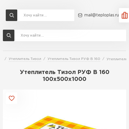
mail@teploplas.ru
Доставка и оплата
Акции
О компании
Контакты
Утеплитель Технониколь
Перейти в каталог
ей
Утеплитель Тизол
Утеплитель Тизол РУФ В 160
Утеплитель
Утеплитель Ветонит
Утеплитель Rockwool
Утеплитель Тизол РУФ В 160
100х500х1000
ПЕРЕЙТИ
Утеплитель Knauf
Утеплитель Profiplex
Утеплитель Пеноплекс
ПЕРЕЙТИ