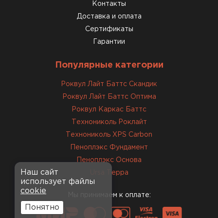
консультанты помогли с
Контакты
выбором и всё подробно
Доставка и оплата
объяснили. С монтажом
Сертификаты
справился сам!
Гарантии
Михайлов
Популярные категории
Андрей
21.10.2024
Роквул Лайт Баттс Скандик
Роквул Лайт Баттс Оптима
Искал определённый
Роквул Каркас Баттс
утеплитель для гаража, чтобы
Технониколь Роклайт
обеспечить и теплоизоляцию, и
Технониколь XPS Carbon
шумоизоляцию. Оперативно
Пеноплэкс Фундамент
проконсультировали, спасибо
менеджерам. Остановил свой
Пеноплэкс Основа
выбор на утеплителе Роквул.
Наш сайт
Ursa Терра
использует файлы
Этот материал был в наличии
cookie
на разных складах, и доставку
Мы принимаем к оплате:
сделали уже на второй день.
Понятно