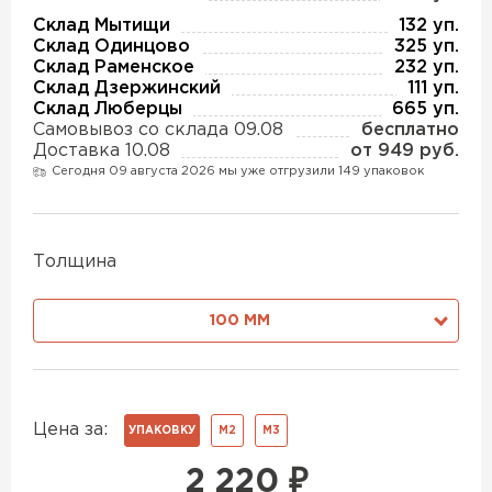
Утеплитель Изотек
Склад Мытищи
132 уп.
Склад Одинцово
325 уп.
ПЕРЕЙТИ
Утеплитель Юматекс
Склад Раменское
232 уп.
Склад Дзержинский
111 уп.
Склад Люберцы
665 уп.
Утеплитель Ruspanel
Самовывоз со склада 09.08
бесплатно
Утеплитель Теплекс
Доставка 10.08
от 949 руб.
ПЕРЕЙТИ
Сегодня 09 августа 2026 мы уже отгрузили 149 упаковок
Утеплитель Эковер
Толщина
Утеплитель Hotrock
Утеплитель Дирок
ПЕРЕЙТИ
100 ММ
Утеплитель Белтеп
Утеплитель Xotpipe
Цена за:
ПЕРЕЙТИ
УПАКОВКУ
М2
М3
Утеплитель Тизол
2 220
₽