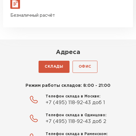
материал есть в наличии, а
цена была почти в полтора
Безналичный расчёт
раза ниже, чем в обычных
Утеплитель Izolife
магазинах. Сделал заказ,
привезли на следующий день,
ПЕРЕЙТИ
и строители сразу начали
работать.
Адреса
ВСЕ ПРОИЗВОДИТЕЛИ
Новиков
Артём
СКЛАДЫ
ОФИС
27.12.2024
Приобрёл утеплитель Isover
Режим работы складов: 8:00 - 21:00
для утепления дачного домика.
Телефон склада в Москве:
Понравилось, что он мягкий, не
+7 (495) 118-92-43 доб 1
крошится и легко
укладывается хоть я и не
Телефон склада в Одинцово:
профессионал, но справился
+7 (495) 118-92-43 доб 2
быстро. Ребята из компании
Телефон склада в Раменском:
порадовали, всё организовали