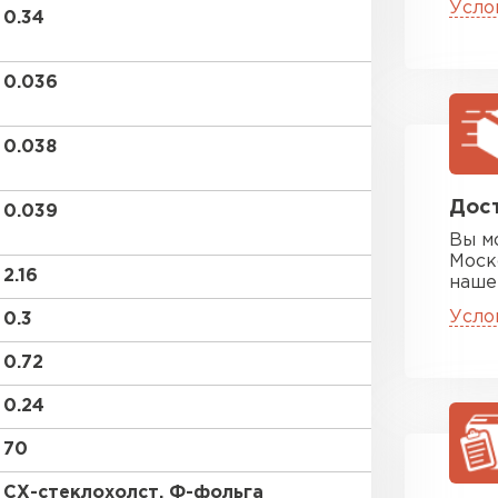
Усло
ПЕРЕЙ
0.34
0.036
Утеплит
0.038
ПЕР
Дост
0.039
Вы м
Утеплител
Моск
2.16
наше
ПЕРЕЙ
Усло
0.3
0.72
Утепли
0.24
70
ПЕР
СХ-стеклохолст, Ф-фольга