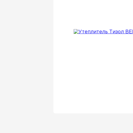
Утеплитель Isover
Утеплитель Белтеп
Утеплитель Урса
ПЕРЕЙТИ
Утеплитель Isoroc
Утеплитель Изотек
Утеплитель Изовол
ПЕРЕЙТИ
Утеплитель Paroc
Утеплитель Hotrock
Утеплитель Hotrock
ПЕРЕЙТИ
Утеплитель Изомин