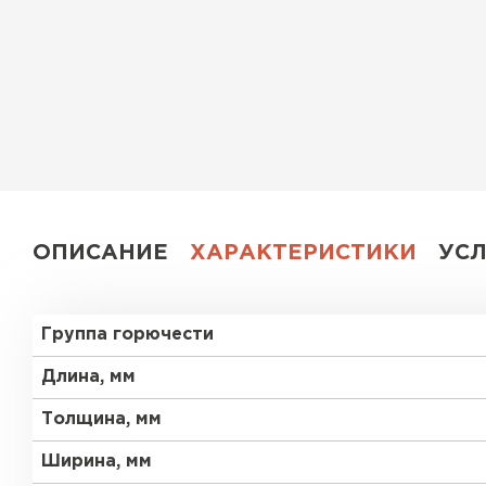
Утеплитель Эковер
Утеплитель Юматекс
ПЕРЕЙТИ
Утеплитель Теплекс
Утеплитель Изовол
ПЕРЕЙТИ
Утеплитель Эковер
ОПИСАНИЕ
ХАРАКТЕРИСТИКИ
УС
Утеплитель Дирок
Утеплитель Термит
Группа горючести
ПЕРЕЙТИ
Утеплитель Белтеп
Длина, мм
Толщина, мм
Утеплитель Изомин
Утеплитель Тизол
Ширина, мм