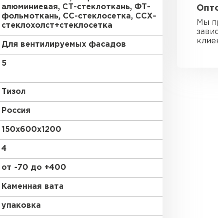
алюминиевая, СТ-стеклоткань, ФТ-
Опто
фольмоткань, СС-стеклосетка, ССХ-
Утеплител
Мы п
стеклохолст+стеклосетка
зави
клие
ПЕРЕЙ
Для вентилируемых фасадов
5
Гипсокарт
Тизол
ПЕРЕЙ
Россия
150х600х1200
4
Сэндвич-п
от -70 до +400
ПЕРЕЙ
Каменная вата
упаковка
Утеплитель