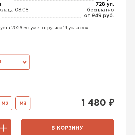
ы
728 уп.
клада 08.08
бесплатно
от 949 руб.
ь Тизол
густа 2026 мы уже отгрузили 19 упаковок
ТИ
ь Ruspanel
М
ТИ
ь Xotpipe
1 480
₽
М2
М3
ТИ
В КОРЗИНУ