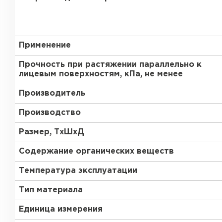
Утеплитель Тимплэкс
Утеплитель Технониколь
ПЕРЕЙТИ
Применение
Прочность при растяжении параллельно к
лицевым поверхностям, кПа, не менее
Утеплитель Юматекс Термо
Производитель
ПЕРЕЙТИ
Производство
Размер, ТхШхД
Содержание органических веществ
Утеплитель Неман
Температура эксплуатации
ПЕРЕЙТИ
Тип материала
Единица измерения
Утеплитель Baswool