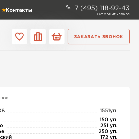
7 (495) 118-92-43
Контакты
Оформить заказ
ЗАКАЗАТЬ ЗВОНОК
ании
Контакты
ель Profiplex
ЕЙТИ
ывов
08
1551уп.
тель Дирок
150 уп.
о
251 уп.
ое
250 уп.
ЕЙТИ
ский
172 уп.