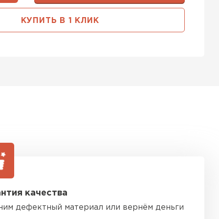
тель Тимплэкс
КУПИТЬ В 1 КЛИК
ЕЙТИ
 Basfiber
ТИ
ь Теплекс
ТИ
нтия качества
 кровля Брит
ним дефектный материал или вернём деньги