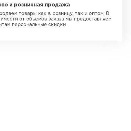
во и розничная продажа
ь Ursa
родаем товары как в розницу, так и оптом. В
симости от объемов заказа мы предоставляем
нтам персональные скидки
ТИ
он
ТИ
анели
ТИ
 Izolife