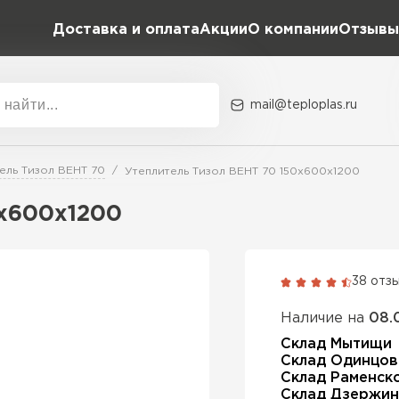
Доставка и оплата
Акции
О компании
Отзывы
mail@teploplas.ru
Акции
О комп
ель Тизол ВЕНТ 70
Утеплитель Тизол ВЕНТ 70 150х600х1200
0х600х1200
Утеплит
ПЕР
38 отз
Наличие на
08.
Утепли
Склад Мытищи
Склад Одинцов
Склад Раменск
ПЕР
Склад Дзержин