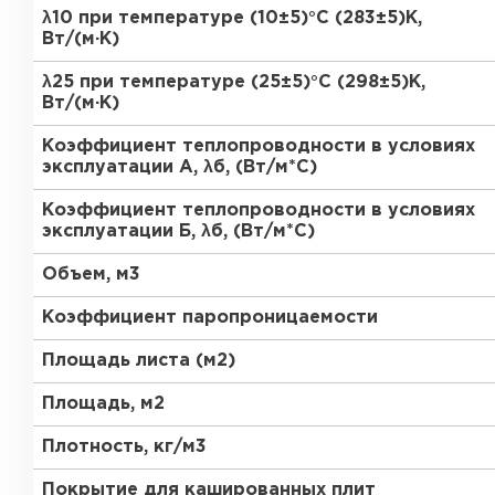
ПЕРЕЙТИ
λ10 при температуре (10±5)°С (283±5)К,
Вт/(м·К)
Утеплитель Термит
λ25 при температуре (25±5)°С (298±5)К,
Вт/(м·К)
Утеплитель Knauf
Утеплитель Isotec
Коэффициент теплопроводности в условиях
ПЕРЕЙТИ
эксплуатации А, λб, (Вт/м*С)
Утеплитель Ruspanel
Коэффициент теплопроводности в условиях
эксплуатации Б, λб, (Вт/м*С)
Утеплитель Isover
Объем, м3
Утеплитель Брит
ПЕРЕЙТИ
Коэффициент паропроницаемости
Утеплитель Basfiber
Площадь листа (м2)
Утеплитель Penoplex
Площадь, м2
Утеплитель Xotpipe
Плотность, кг/м3
ПЕРЕЙТИ
Покрытие для кашированных плит