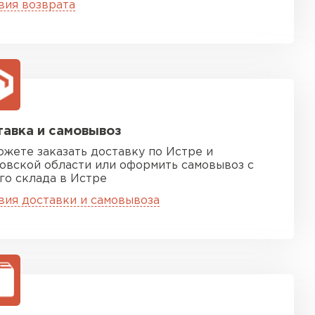
вия возврата
ТИ
ель Isoroc
ЕЙТИ
авка и самовывоз
ожете заказать доставку по Истре и
ь Paroc
овской области или оформить самовывоз с
го склада в Истре
ТИ
вия доставки и самовывоза
тель Rockwool
ЕЙТИ