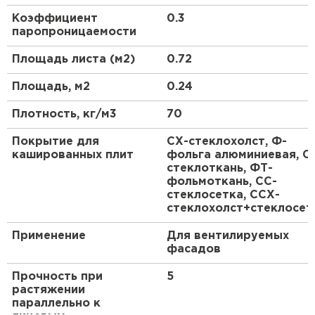
дополнительной пароизоляции и ветрозащиты, а
Коэффициент
0.3
ПЕРЕЙТИ
также в качестве теплоизоляционного слоя при
паропроницаемости
внутреннем выполнении изоляции без
дополнительной облицовки.
Площадь листа (м2)
0.72
Утеплитель Isoroc
Площадь, м2
0.24
ПЕРЕЙТИ
Плотность, кг/м3
70
Утеплитель Isover
Покрытие для
СХ-стеклохолст, Ф-
кашированных плит
фольга алюминиевая, С
стеклоткань, ФТ-
ПЕРЕЙТИ
фольмоткань, СС-
стеклосетка, ССХ-
стеклохолст+стеклосет
Утеплитель Paroc
Применение
Для вентилируемых
ПЕРЕЙТИ
фасадов
Прочность при
5
Утеплитель Penoplex
растяжении
параллельно к