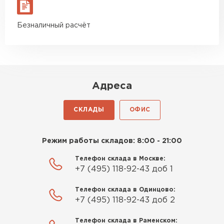
материал есть в наличии, а
ПЕРЕЙТИ
цена была почти в полтора
Безналичный расчёт
раза ниже, чем в обычных
магазинах. Сделал заказ,
Утеплитель Izolife
привезли на следующий день,
ПЕРЕЙТИ
и строители сразу начали
работать.
Адреса
Новиков
ВСЕ ПРОИЗВОДИТЕЛИ
Артём
СКЛАДЫ
ОФИС
27.12.2024
Приобрёл утеплитель Isover
Режим работы складов: 8:00 - 21:00
для утепления дачного домика.
Телефон склада в Москве:
Понравилось, что он мягкий, не
+7 (495) 118-92-43 доб 1
крошится и легко
укладывается хоть я и не
Телефон склада в Одинцово:
профессионал, но справился
+7 (495) 118-92-43 доб 2
быстро. Ребята из компании
Телефон склада в Раменском:
порадовали, всё организовали