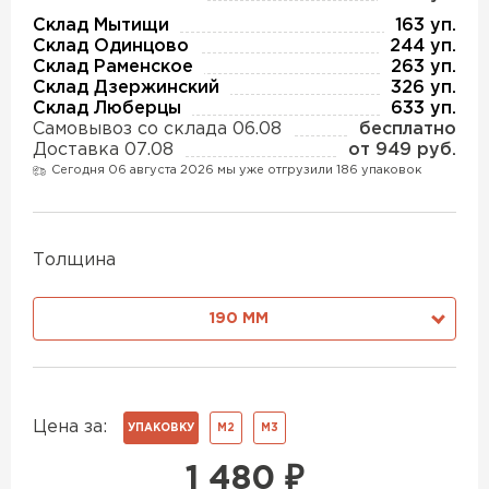
Утеплитель Изотек
Склад Мытищи
163 уп.
Склад Одинцово
244 уп.
ПЕРЕЙТИ
Утеплитель Юматекс
Склад Раменское
263 уп.
Склад Дзержинский
326 уп.
Склад Люберцы
633 уп.
Самовывоз со склада 06.08
бесплатно
Утеплитель Ruspanel
Утеплитель Теплекс
Доставка 07.08
от 949 руб.
Сегодня 06 августа 2026 мы уже отгрузили 186 упаковок
ПЕРЕЙТИ
Утеплитель Эковер
Толщина
Утеплитель Hotrock
Утеплитель Дирок
190 ММ
ПЕРЕЙТИ
Утеплитель Белтеп
Утеплитель Xotpipe
Цена за:
УПАКОВКУ
М2
М3
ПЕРЕЙТИ
Утеплитель Тизол
1 480
₽