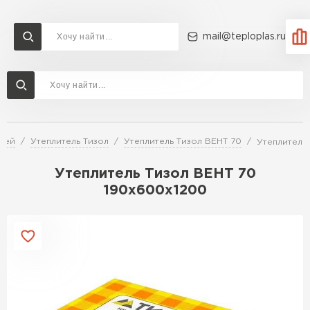
mail@teploplas.ru
Доставка и оплата
Акции
О компании
Контакты
Утеплитель Технониколь
Перейти в каталог
елей
Утеплитель Тизол
Утеплитель Тизол ВЕНТ 70
Утеплитель
Утеплитель Ветонит
Утеплитель Rockwool
Утеплитель Тизол ВЕНТ 70
190х600х1200
ПЕРЕЙТИ
Утеплитель Knauf
Утеплитель Profiplex
Утеплитель Пеноплекс
ПЕРЕЙТИ