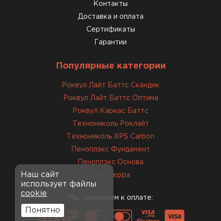
консультанты помогли с
Контакты
выбором и всё подробно
Доставка и оплата
объяснили. С монтажом
Сертификаты
справился сам!
Гарантии
Михайлов
Популярные категории
Андрей
21.10.2024
Роквул Лайт Баттс Скандик
Роквул Лайт Баттс Оптима
Искал определённый
Роквул Каркас Баттс
утеплитель для гаража, чтобы
Технониколь Роклайт
обеспечить и теплоизоляцию, и
Технониколь XPS Carbon
шумоизоляцию. Оперативно
Пеноплэкс Фундамент
проконсультировали, спасибо
менеджерам. Остановил свой
Пеноплэкс Основа
выбор на утеплителе Роквул.
Наш сайт
Ursa Терра
использует файлы
Этот материал был в наличии
cookie
на разных складах, и доставку
Мы принимаем к оплате:
сделали уже на второй день.
Понятно