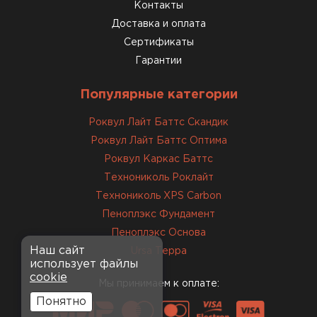
консультанты помогли с
Контакты
выбором и всё подробно
Доставка и оплата
объяснили. С монтажом
Сертификаты
справился сам!
Гарантии
Михайлов
Популярные категории
Андрей
21.10.2024
Роквул Лайт Баттс Скандик
Роквул Лайт Баттс Оптима
Искал определённый
Роквул Каркас Баттс
утеплитель для гаража, чтобы
Технониколь Роклайт
обеспечить и теплоизоляцию, и
Технониколь XPS Carbon
шумоизоляцию. Оперативно
Пеноплэкс Фундамент
проконсультировали, спасибо
менеджерам. Остановил свой
Пеноплэкс Основа
выбор на утеплителе Роквул.
Наш сайт
Ursa Терра
использует файлы
Этот материал был в наличии
cookie
на разных складах, и доставку
Мы принимаем к оплате:
сделали уже на второй день.
Понятно