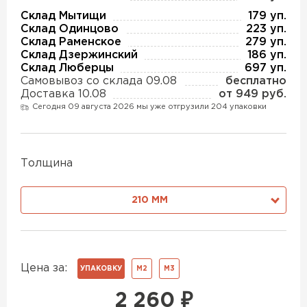
Утеплитель Изотек
Склад Мытищи
179 уп.
Склад Одинцово
223 уп.
ПЕРЕЙТИ
Утеплитель Юматекс
Склад Раменское
279 уп.
Склад Дзержинский
186 уп.
Склад Люберцы
697 уп.
Самовывоз со склада 09.08
бесплатно
Утеплитель Ruspanel
Утеплитель Теплекс
Доставка 10.08
от 949 руб.
Сегодня 09 августа 2026 мы уже отгрузили 204 упаковки
ПЕРЕЙТИ
Утеплитель Эковер
Утеплитель Hotrock
Толщина
Утеплитель Дирок
ПЕРЕЙТИ
210 ММ
Утеплитель Xotpipe
Утеплитель Белтеп
ПЕРЕЙТИ
Цена за:
УПАКОВКУ
М2
М3
Утеплитель Тизол
2 260
₽
Утеплитель Эковер