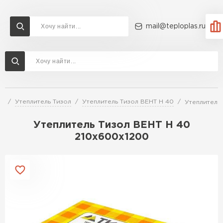
mail@teploplas.ru
Доставка и оплата
Акции
О компании
Контакты
Утеплитель Технониколь
Перейти в каталог
ей
Утеплитель Тизол
Утеплитель Тизол ВЕНТ Н 40
Утеплитель
Утеплитель Ветонит
Утеплитель Rockwool
Утеплитель Тизол ВЕНТ Н 40
210х600х1200
ПЕРЕЙТИ
Утеплитель Knauf
Утеплитель Profiplex
Утеплитель Пеноплекс
ПЕРЕЙТИ