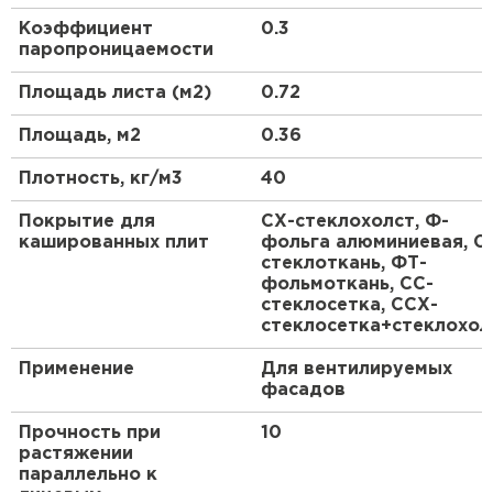
ПЕРЕЙТИ
дополнительной пароизоляции и ветрозащиты, а
Коэффициент
0.3
также в качестве теплоизоляционного слоя при
паропроницаемости
внутреннем выполнении изоляции без
Утеплитель Isoroc
дополнительной облицовки.
Площадь листа (м2)
0.72
ПЕРЕЙТИ
Площадь, м2
0.36
Плотность, кг/м3
40
Утеплитель Isover
Покрытие для
СХ-стеклохолст, Ф-
ПЕРЕЙТИ
кашированных плит
фольга алюминиевая, С
стеклоткань, ФТ-
фольмоткань, СС-
стеклосетка, ССХ-
Утеплитель Paroc
стеклосетка+стеклохол
ПЕРЕЙТИ
Применение
Для вентилируемых
фасадов
Утеплитель Penoplex
Прочность при
10
растяжении
ПЕРЕЙТИ
параллельно к