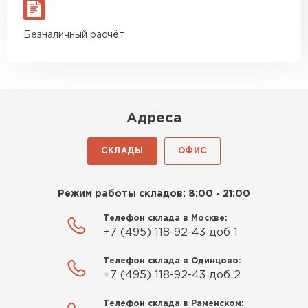
материал есть в наличии, а
ПЕРЕЙТИ
цена была почти в полтора
Безналичный расчёт
раза ниже, чем в обычных
Утеплитель Izolife
магазинах. Сделал заказ,
привезли на следующий день,
ПЕРЕЙТИ
и строители сразу начали
работать.
Адреса
Новиков
ВСЕ ПРОИЗВОДИТЕЛИ
Артём
СКЛАДЫ
ОФИС
27.12.2024
Приобрёл утеплитель Isover
Режим работы складов: 8:00 - 21:00
для утепления дачного домика.
Телефон склада в Москве:
Понравилось, что он мягкий, не
+7 (495) 118-92-43 доб 1
крошится и легко
укладывается хоть я и не
Телефон склада в Одинцово:
профессионал, но справился
+7 (495) 118-92-43 доб 2
быстро. Ребята из компании
Телефон склада в Раменском:
порадовали, всё организовали