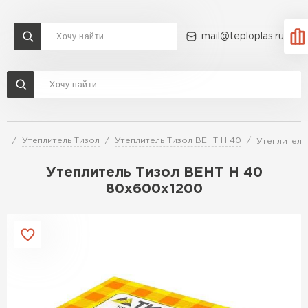
mail@teploplas.ru
Доставка и оплата
Акции
О компании
Контакты
Утеплитель Технониколь
Перейти в каталог
ей
Утеплитель Тизол
Утеплитель Тизол ВЕНТ Н 40
Утеплитель
Утеплитель Ветонит
Утеплитель Rockwool
Утеплитель Тизол ВЕНТ Н 40
80х600х1200
ПЕРЕЙТИ
Утеплитель Knauf
Утеплитель Profiplex
Утеплитель Пеноплекс
ПЕРЕЙТИ