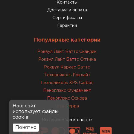
консультанты помогли с
Контакты
выбором и всё подробно
Доставка и оплата
объяснили. С монтажом
Сертификаты
справился сам!
Гарантии
Михайлов
Популярные категории
Андрей
21.10.2024
Роквул Лайт Баттс Скандик
Роквул Лайт Баттс Оптима
Искал определённый
Роквул Каркас Баттс
утеплитель для гаража, чтобы
Технониколь Роклайт
обеспечить и теплоизоляцию, и
Технониколь XPS Carbon
шумоизоляцию. Оперативно
Пеноплэкс Фундамент
проконсультировали, спасибо
менеджерам. Остановил свой
Пеноплэкс Основа
выбор на утеплителе Роквул.
Наш сайт
Ursa Терра
использует файлы
Этот материал был в наличии
cookie
на разных складах, и доставку
Мы принимаем к оплате:
сделали уже на второй день.
Понятно