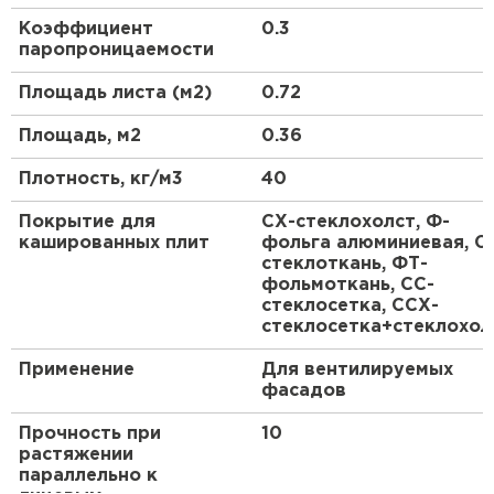
дополнительной пароизоляции и ветрозащиты, а
ПЕРЕЙТИ
Коэффициент
0.3
также в качестве теплоизоляционного слоя при
паропроницаемости
внутреннем выполнении изоляции без
дополнительной облицовки.
Площадь листа (м2)
0.72
Утеплитель Isoroc
Площадь, м2
0.36
ПЕРЕЙТИ
Плотность, кг/м3
40
Утеплитель Isover
Покрытие для
СХ-стеклохолст, Ф-
кашированных плит
фольга алюминиевая, С
стеклоткань, ФТ-
ПЕРЕЙТИ
фольмоткань, СС-
стеклосетка, ССХ-
стеклосетка+стеклохол
Утеплитель Paroc
Применение
Для вентилируемых
ПЕРЕЙТИ
фасадов
Прочность при
10
Утеплитель Penoplex
растяжении
параллельно к