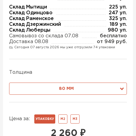
Утеплитель Изотек
Склад Мытищи
225 уп.
Склад Одинцово
247 уп.
ПЕРЕЙТИ
Утеплитель Юматекс
Склад Раменское
325 уп.
Склад Дзержинский
189 уп.
Склад Люберцы
980 уп.
Самовывоз со склада 07.08
бесплатно
Утеплитель Ruspanel
Утеплитель Теплекс
Доставка 08.08
от 949 руб.
Сегодня 07 августа 2026 мы уже отгрузили 74 упаковки
ПЕРЕЙТИ
Утеплитель Эковер
Толщина
Утеплитель Hotrock
Утеплитель Дирок
80 ММ
ПЕРЕЙТИ
Утеплитель Белтеп
Утеплитель Xotpipe
Цена за:
УПАКОВКУ
М2
М3
ПЕРЕЙТИ
Утеплитель Тизол
2 260
₽