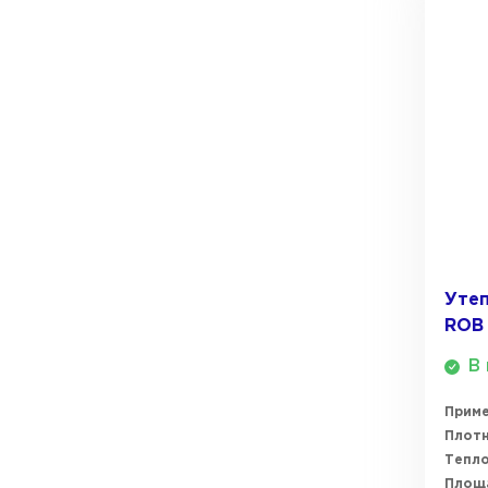
ПЕРЕЙТИ
Утеплитель Термит
Утеплитель Knauf
Утеплитель Isotec
ПЕРЕЙТИ
Утеплитель Ruspanel
Утеплитель Isover
Утеплитель Брит
ПЕРЕЙТИ
Уте
ROB 
Утеплитель Basfiber
В 
Утеплитель Penoplex
Прим
Утеплитель Xotpipe
ПЕРЕЙТИ
Плотн
Тепл
Площ