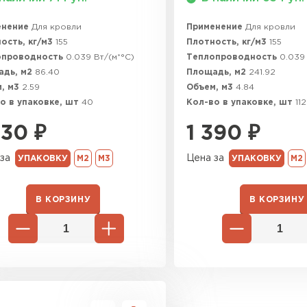
Утеплител
енение
Для кровли
Применение
Для кровли
ПЕРЕЙ
ость, кг/м3
155
Плотность, кг/м3
155
опроводность
0.039 Вт/(м*°C)
Теплопроводность
0.039 
адь, м2
86.40
Площадь, м2
241.92
, м3
2.59
Объем, м3
4.84
Утеплитель
о в упаковке, шт
40
Кол-во в упаковке, шт
112
630
₽
1 390
₽
ПЕРЕЙ
за
Цена за
УПАКОВКУ
М2
М3
УПАКОВКУ
М2
Утеплител
В КОРЗИНУ
В КОРЗИНУ
ПЕРЕЙ
Рулонная