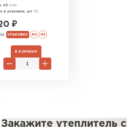
, м3
4.84
Утепли
о в упаковке, шт
112
120
₽
ПЕР
за
УПАКОВКУ
М2
М3
Гипсокарт
В КОРЗИНУ
ПЕРЕЙ
Сэндвич-п
ПЕРЕЙ
Закажите утеплитель 
Утеплитель