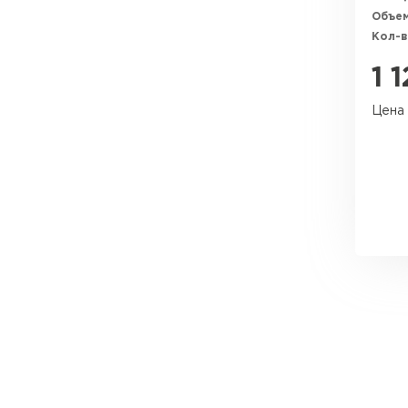
Утеплитель Тимплэкс
Объем
Утеплитель Технониколь
Кол-в
1 
ПЕРЕЙТИ
Цена 
Утеплитель Юматекс Термо
ПЕРЕЙТИ
Утеплитель Неман
ПЕРЕЙТИ
Утеплитель Baswool