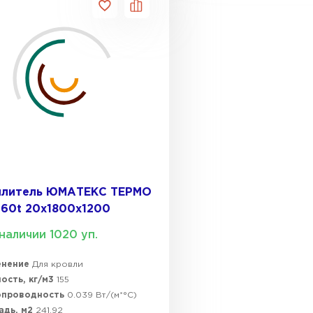
ПЕРЕЙ
Утеплитель
ПЕРЕЙ
Утепли
ПЕР
плитель ЮМАТЕКС ТЕРМО
60t 20х1800х1200
наличии 1020 уп.
Утепли
енение
Для кровли
ПЕР
ость, кг/м3
155
опроводность
0.039 Вт/(м*°C)
адь, м2
241.92