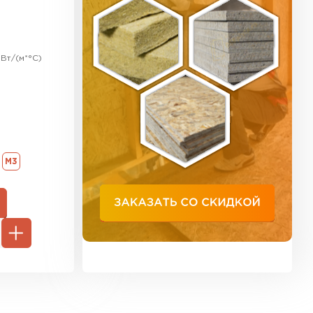
ь Тимплэкс
ТИ
Вт/(м*°C)
 Basfiber
ТИ
М3
ь Теплекс
ТИ
 кровля Брит