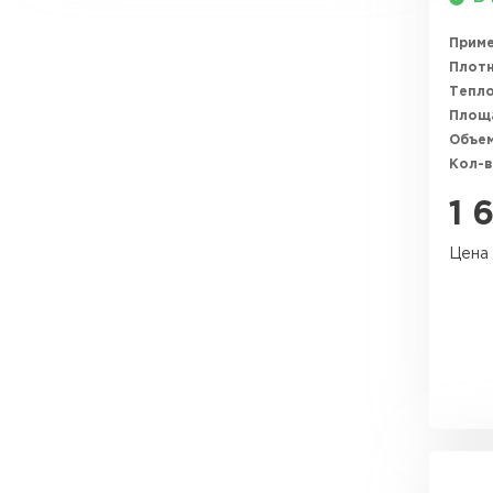
Утеплитель Эковер
Прим
Утеплитель Юматекс
ПЕРЕЙТИ
Плотн
Тепл
Площ
Объем
Утеплитель Теплекс
Утеплитель Изовол
Кол-в
1 
ПЕРЕЙТИ
Утеплитель Эковер
Цена 
Утеплитель Термит
Утеплитель Дирок
ПЕРЕЙТИ
Утеплитель Белтеп
Утеплитель Изомин
Утеплитель Тизол