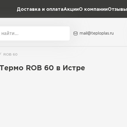
Доставка и оплата
Акции
О компании
Отзывы
mail@teploplas.ru
Акции
О комп
ROB 60
Термо ROB 60 в Истре
Утеплит
ПЕР
Утепли
ПЕР