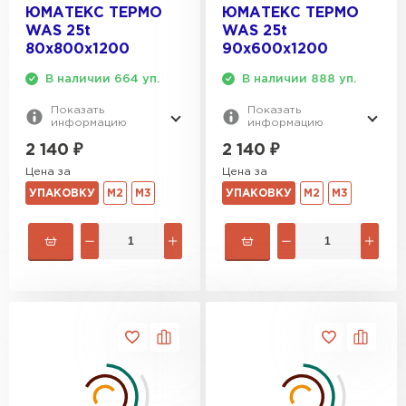
ЮМАТЕКС ТЕРМО
ЮМАТЕКС ТЕРМО
WAS 25t
WAS 25t
Гипсокартон
80х800х1200
90х600х1200
ПЕРЕЙТИ
В наличии 664 уп.
В наличии 888 уп.
Показать
Показать
информацию
информацию
2 140
₽
2 140
₽
Утеплитель Неман
Цена за
Цена за
УПАКОВКУ
М2
М3
УПАКОВКУ
М2
М3
ПЕРЕЙТИ
Сэндвич-панели
ПЕРЕЙТИ
Утеплитель Baswool