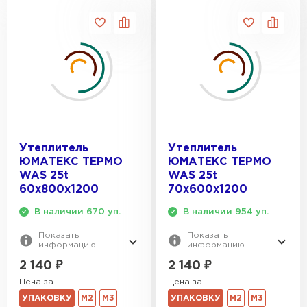
Утеплитель Термит
Утеплитель Тимплэкс
ПЕРЕЙТИ
Утеплитель Теплекс
ПЕРЕЙТИ
Утеплитель
Утеплитель
Утеплитель Изомин
ЮМАТЕКС ТЕРМО
ЮМАТЕКС ТЕРМО
WAS 25t
WAS 25t
ПЕРЕЙТИ
60х800х1200
70х600х1200
В наличии 670 уп.
В наличии 954 уп.
Рулонная кровля Брит
Показать
Показать
информацию
информацию
ПЕРЕЙТИ
2 140
₽
2 140
₽
Цена за
Цена за
Утеплитель Knauf
УПАКОВКУ
М2
М3
УПАКОВКУ
М2
М3