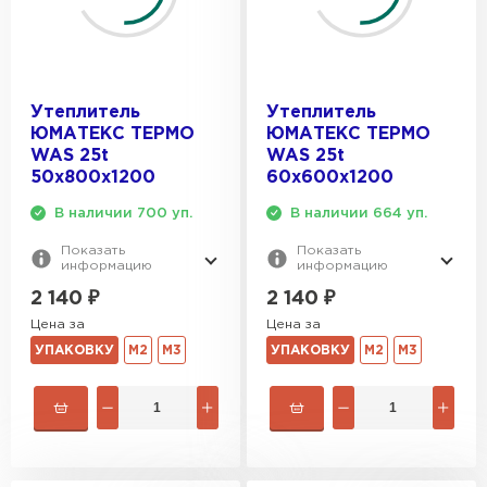
Утеплитель Эковер
Утеплитель Термит
ПЕРЕЙТИ
Утеплитель
Утеплитель
Утеплитель Isotec
ЮМАТЕКС ТЕРМО
ЮМАТЕКС ТЕРМО
Утеплитель Тимплэкс
WAS 25t
WAS 25t
50х800х1200
60х600х1200
ПЕРЕЙТИ
Утеплитель Ruspanel
В наличии 700 уп.
В наличии 664 уп.
Показать
Показать
Утеплитель Изовол
информацию
информацию
Утеплитель Брит
2 140
₽
2 140
₽
ПЕРЕЙТИ
Цена за
Цена за
Утеплитель Basfiber
УПАКОВКУ
М2
М3
УПАКОВКУ
М2
М3
Утеплитель Basfiber
ПЕРЕЙТИ
Утеплитель Xotpipe