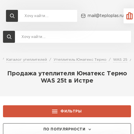
mail@teploplas.ru
Доставка и оплата
Акции
О компании
Контакты
Утеплитель Технониколь
Перейти в каталог
Каталог утеплителей
Утеплитель Юматекс Термо
WAS 25
Утеплитель Ветонит
Продажа утеплителя Юматекс Термо
Утеплитель Rockwool
WAS 25t в Истре
ПЕРЕЙТИ
Утеплитель Knauf
Утеплитель Profiplex
ФИЛЬТРЫ
Утеплитель Пеноплекс
ПЕРЕЙТИ
ТОЛЩИНА, ММ:
ПО ПОПУЛЯРНОСТИ